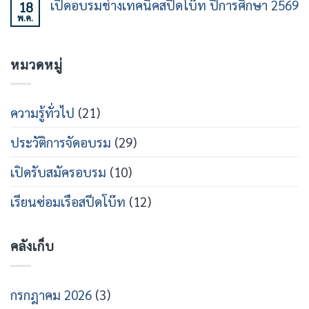
วงการ
เปิดอบรมช่างเทคนิคสปีดโบ๊ท ปีการศึกษา 2569
18
นาม
บน
21
เรือ
หลักสูตร
พ.ค.
MOU
ไม่มี
เร็ว
วิศวกรรม
ร่วม
ความ
สาย
เปิด
เห็น
เรือ
หลักสูตร
บน
เร็ว
วิศว
หมวดหมู่
เปิด
กร
อบรม
สาย
ช่าง
ส
เท
ปีด
คนิคส
ความรู้ทั่วไป
(21)
โบ๊ท
ปีด
โบ๊ท
ปี
ประวัติการจัดอบรม
(29)
การ
ศึกษา
2569
เปิดรับสมัครอบรม
(10)
เรียนซ่อมเรือสปีดโบ๊ท
(12)
คลังเก็บ
กรกฎาคม 2026
(3)