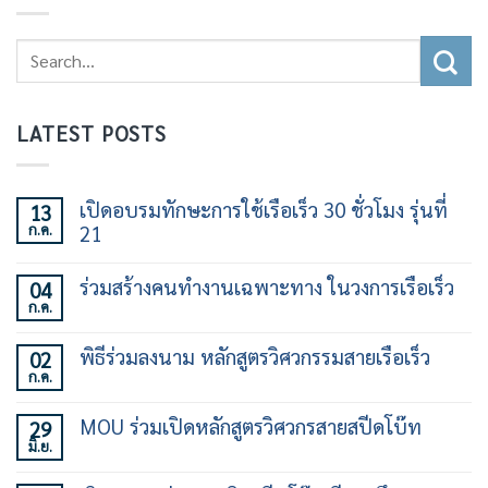
LATEST POSTS
เปิดอบรมทักษะการใช้เรือเร็ว 30 ชั่วโมง รุ่นที่
13
ก.ค.
21
ไม่มี
ความ
ร่วมสร้างคนทำงานเฉพาะทาง ในวงการเรือเร็ว
04
เห็น
ก.ค.
บน
ไม่มี
เปิด
ความ
อบรม
เห็น
พิธีร่วมลงนาม หลักสูตรวิศวกรรมสายเรือเร็ว
02
ทักษะ
บน
การ
ก.ค.
ร่วม
ไม่มี
ใช้
สร้าง
ความ
เรือ
คน
เห็น
เร็ว
MOU ร่วมเปิดหลักสูตรวิศวกรสายสปีดโบ๊ท
29
ทำงาน
บน
30
เฉพาะ
มิ.ย.
พิธี
ไม่มี
ชั่วโมง
ทาง
ร่วม
ความ
รุ่น
ใน
ลง
เห็น
ที่