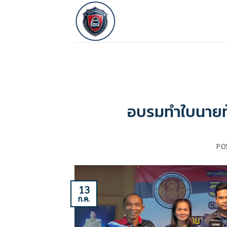
ข้าม
ไป
ยัง
เนื้อหา
อบรมทำใบนายท้า
PO
13
ก.ค.