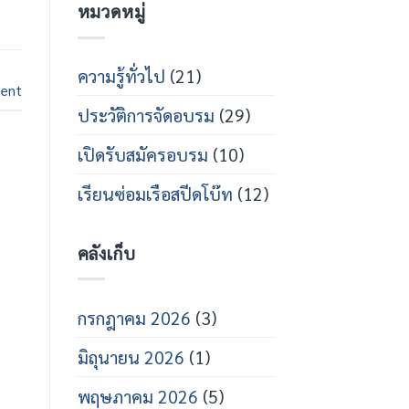
หมวดหมู่
กร
บน
สาย
เปิด
ส
อบรม
ปีด
ช่าง
โบ๊ท
เท
ความรู้ทั่วไป
(21)
คนิคส
ent
ปีด
ประวัติการจัดอบรม
(29)
โบ๊ท
ปี
การ
เปิดรับสมัครอบรม
(10)
ศึกษา
2569
เรียนซ่อมเรือสปีดโบ๊ท
(12)
คลังเก็บ
กรกฎาคม 2026
(3)
มิถุนายน 2026
(1)
พฤษภาคม 2026
(5)