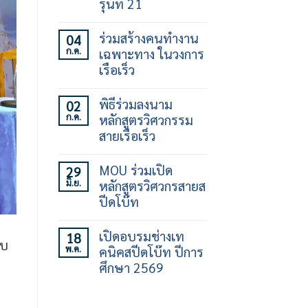
รุ่นที่ 21
ไม่มี
ความ
ร่วมสร้างคนทำงาน
04
เห็น
ก.ค.
เฉพาะทาง ในวงการ
บน
เปิด
เรือเร็ว
อบรม
ทักษะ
ไม่มี
การ
ความ
พิธีร่วมลงนาม
02
ใช้
เห็น
ก.ค.
หลักสูตรวิศวกรรม
เรือ
บน
เร็ว
ร่วม
สายเรือเร็ว
30
สร้าง
ชั่วโมง
คน
ไม่มี
รุ่น
ทำงาน
ความ
MOU ร่วมเปิด
29
ที่
เฉพาะ
เห็น
มิ.ย.
หลักสูตรวิศวกรสายส
21
ทาง
บน
ใน
พิธี
ปีดโบ๊ท
วงการ
ร่วม
เรือ
ลง
ไม่มี
เร็ว
นาม
ความ
เปิดอบรมช่างเท
18
หลักสูตร
เห็น
ับ
พ.ค.
คนิคสปีดโบ๊ท ปีการ
วิศวกรรม
บน
สาย
MOU
ศึกษา 2569
เรือ
ร่วม
เร็ว
เปิด
ไม่มี
หลักสูตร
ความ
วิศว
เห็น