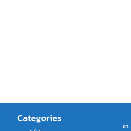
Categories
อา.