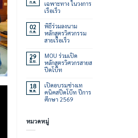
ก.ค.
เฉพาะทาง ในวงการ
บน
เปิด
เรือเร็ว
อบรม
ทักษะ
ไม่มี
การ
ความ
พิธีร่วมลงนาม
02
ใช้
เห็น
ก.ค.
หลักสูตรวิศวกรรม
เรือ
บน
เร็ว
ร่วม
สายเรือเร็ว
30
สร้าง
ชั่วโมง
คน
ไม่มี
รุ่น
ทำงาน
ความ
MOU ร่วมเปิด
29
ที่
เฉพาะ
เห็น
มิ.ย.
หลักสูตรวิศวกรสายส
21
ทาง
บน
ใน
พิธี
ปีดโบ๊ท
วงการ
ร่วม
เรือ
ลง
ไม่มี
เร็ว
นาม
ความ
เปิดอบรมช่างเท
18
หลักสูตร
เห็น
พ.ค.
คนิคสปีดโบ๊ท ปีการ
วิศวกรรม
บน
สาย
MOU
ศึกษา 2569
เรือ
ร่วม
เร็ว
เปิด
ไม่มี
หลักสูตร
ความ
วิศว
เห็น
หมวดหมู่
กร
บน
สาย
เปิด
ส
อบรม
ปีด
ช่าง