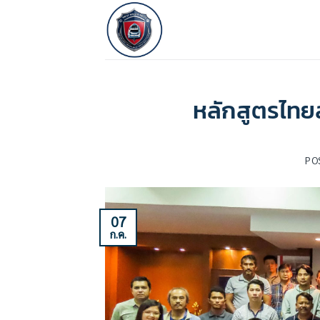
ข้าม
ไป
ยัง
เนื้อหา
หลักสูตรไทยสป
PO
07
ก.ค.