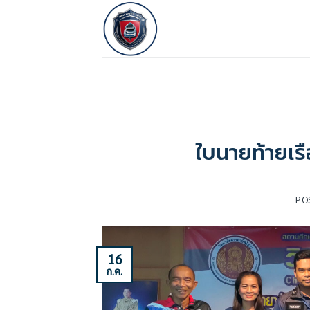
ข้าม
ไป
ยัง
เนื้อหา
ใบนายท้ายเรื
PO
16
ก.ค.