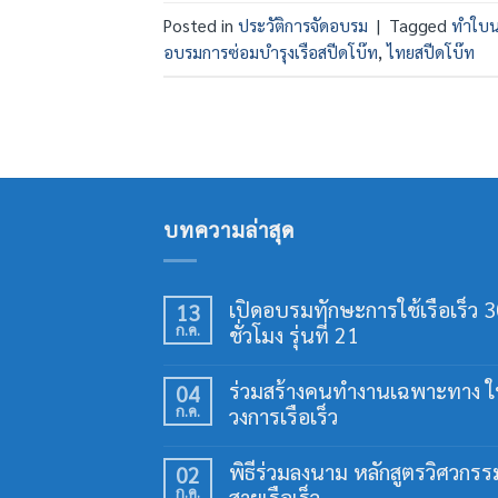
Posted in
ประวัติการจัดอบรม
|
Tagged
ทำใบน
อบรมการซ่อมบำรุงเรือสปีดโบ๊ท
,
ไทยสปีดโบ๊ท
บทความล่าสุด
เปิดอบรมทักษะการใช้เรือเร็ว 
13
ก.ค.
ชั่วโมง รุ่นที่ 21
ไม่มี
ความ
ร่วมสร้างคนทำงานเฉพาะทาง 
04
เห็น
ก.ค.
วงการเรือเร็ว
บน
เปิด
ไม่มี
อบรม
ความ
ทักษะ
พิธีร่วมลงนาม หลักสูตรวิศวกรร
02
เห็น
การ
ก.ค.
สายเรือเร็ว
บน