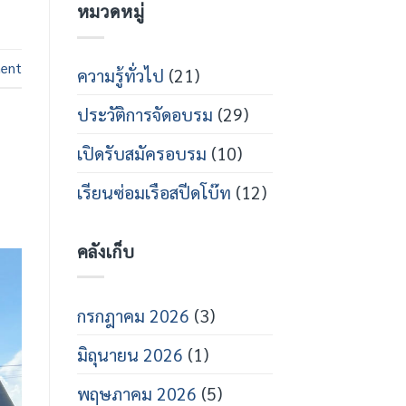
หมวดหมู่
กร
บน
สาย
เปิด
ส
อบรม
ปีด
ช่าง
ent
โบ๊ท
เท
ความรู้ทั่วไป
(21)
คนิคส
ปีด
ประวัติการจัดอบรม
(29)
โบ๊ท
ปี
การ
เปิดรับสมัครอบรม
(10)
ศึกษา
2569
เรียนซ่อมเรือสปีดโบ๊ท
(12)
คลังเก็บ
กรกฎาคม 2026
(3)
มิถุนายน 2026
(1)
พฤษภาคม 2026
(5)