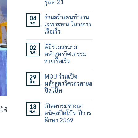
รุ่นที่ 21
ไม่มี
ความ
ร่วมสร้างคนทำงาน
04
เห็น
ก.ค.
เฉพาะทาง ในวงการ
บน
เปิด
เรือเร็ว
อบรม
ทักษะ
ไม่มี
การ
ความ
พิธีร่วมลงนาม
02
ใช้
เห็น
ก.ค.
หลักสูตรวิศวกรรม
เรือ
บน
เร็ว
ร่วม
สายเรือเร็ว
30
สร้าง
ชั่วโมง
คน
ไม่มี
รุ่น
ทำงาน
ความ
MOU ร่วมเปิด
29
ที่
เฉพาะ
เห็น
มิ.ย.
หลักสูตรวิศวกรสายส
21
ทาง
บน
ใน
พิธี
ปีดโบ๊ท
วงการ
ร่วม
เรือ
ลง
ไม่มี
เร็ว
นาม
ความ
เปิดอบรมช่างเท
18
หลักสูตร
เห็น
ใช้
พ.ค.
คนิคสปีดโบ๊ท ปีการ
วิศวกรรม
บน
สาย
MOU
ศึกษา 2569
เรือ
ร่วม
เร็ว
เปิด
ไม่มี
หลักสูตร
ความ
วิศว
เห็น