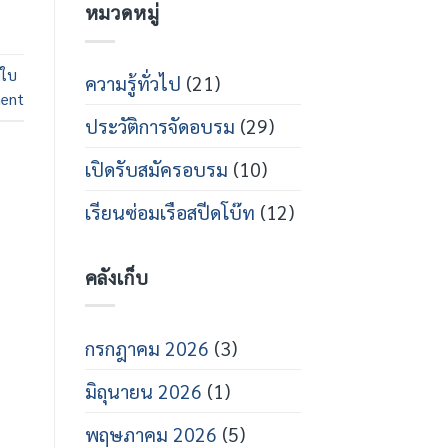
หมวดหมู่
กร
บน
สาย
เปิด
ส
อบรม
ปีด
ช่าง
ใบ
โบ๊ท
เท
ความรู้ทั่วไป
(21)
คนิคส
ent
ปีด
ประวัติการจัดอบรม
(29)
โบ๊ท
ปี
การ
เปิดรับสมัครอบรม
(10)
ศึกษา
2569
เรียนซ่อมเรือสปีดโบ๊ท
(12)
คลังเก็บ
กรกฎาคม 2026
(3)
มิถุนายน 2026
(1)
พฤษภาคม 2026
(5)