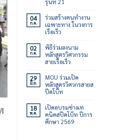
รุ่นที่ 21
ไม่มี
ความ
ร่วมสร้างคนทำงาน
04
เห็น
ก.ค.
เฉพาะทาง ในวงการ
บน
เปิด
เรือเร็ว
อบรม
ทักษะ
ไม่มี
การ
ความ
พิธีร่วมลงนาม
02
ใช้
เห็น
ก.ค.
หลักสูตรวิศวกรรม
เรือ
บน
เร็ว
ร่วม
สายเรือเร็ว
30
สร้าง
ชั่วโมง
คน
ไม่มี
รุ่น
ทำงาน
ความ
MOU ร่วมเปิด
29
ที่
เฉพาะ
เห็น
มิ.ย.
หลักสูตรวิศวกรสายส
21
ทาง
บน
ใน
พิธี
ปีดโบ๊ท
วงการ
ร่วม
เรือ
ลง
ไม่มี
เร็ว
นาม
ความ
เปิดอบรมช่างเท
18
หลักสูตร
เห็น
รี
พ.ค.
คนิคสปีดโบ๊ท ปีการ
วิศวกรรม
บน
สาย
MOU
ศึกษา 2569
เรือ
ร่วม
เร็ว
เปิด
ไม่มี
หลักสูตร
ความ
วิศว
เห็น