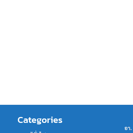
Categories
อา.