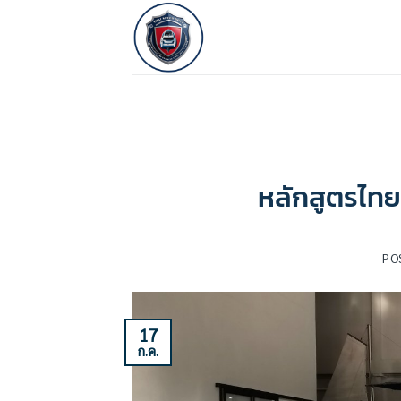
ข้าม
ไป
ยัง
เนื้อหา
หลักสูตรไทยสป
PO
17
ก.ค.