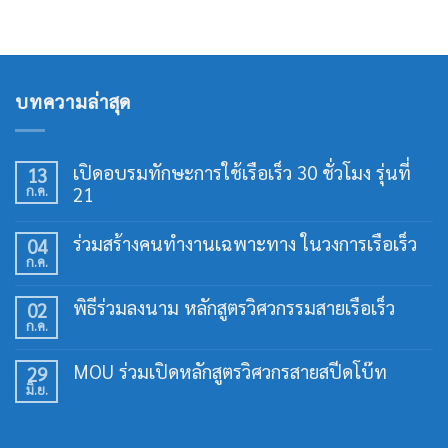
บทความล่าสุด
เปิดอบรมทักษะการใช้เรือเร็ว 30 ชั่วโมง รุ่นที่
13
ก.ค.
21
ไม่มี
ความ
ร่วมสร้างคนทำงานเฉพาะทาง ในวงการเรือเร็ว
04
เห็น
ก.ค.
บน
ไม่มี
เปิด
ความ
อบรม
เห็น
พิธีร่วมลงนาม หลักสูตรวิศวกรรมสายเรือเร็ว
02
ทักษะ
บน
การ
ก.ค.
ร่วม
ไม่มี
ใช้
สร้าง
ความ
เรือ
คน
เห็น
เร็ว
MOU ร่วมเปิดหลักสูตรวิศวกรสายสปีดโบ๊ท
29
ทำงาน
บน
30
เฉพาะ
มิ.ย.
พิธี
ไม่มี
ชั่วโมง
ทาง
ร่วม
ความ
รุ่น
ใน
ลง
เห็น
ที่
วงการ
นาม
บน
21
เรือ