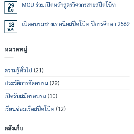
เห็น
เร็ว
MOU ร่วมเปิดหลักสูตรวิศวกรสายสปีดโบ๊ท
29
ทำงาน
บน
30
เฉพาะ
มิ.ย.
พิธี
ไม่มี
ชั่วโมง
ทาง
ร่วม
ความ
รุ่น
ใน
ลง
เห็น
ที่
วงการ
เปิดอบรมช่างเทคนิคสปีดโบ๊ท ปีการศึกษา 2569
18
นาม
บน
21
เรือ
หลักสูตร
พ.ค.
MOU
ไม่มี
เร็ว
วิศวกรรม
ร่วม
ความ
สาย
เปิด
เห็น
เรือ
หลักสูตร
บน
เร็ว
วิศว
หมวดหมู่
เปิด
กร
อบรม
สาย
ช่าง
ส
เท
ปีด
คนิคส
ความรู้ทั่วไป
(21)
โบ๊ท
ปีด
โบ๊ท
ปี
ประวัติการจัดอบรม
(29)
การ
ศึกษา
2569
เปิดรับสมัครอบรม
(10)
เรียนซ่อมเรือสปีดโบ๊ท
(12)
คลังเก็บ