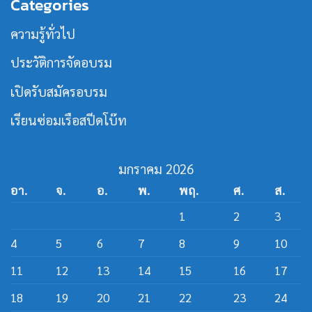
Categories
หลักสูตร
MOU
เร็ว
วิศวกรรม
ร่วม
สาย
เปิด
ความรู้ทั่วไป
เรือ
หลักสูตร
เร็ว
วิศว
กร
ประวัติการจัดอบรม
สาย
ส
ปีด
เปิดรับสมัครอบรม
โบ๊ท
เรียนซ่อมเรือสปีดโบ๊ท
มกราคม 2026
อา.
จ.
อ.
พ.
พฤ.
ศ.
ส.
1
2
3
4
5
6
7
8
9
10
11
12
13
14
15
16
17
18
19
20
21
22
23
24