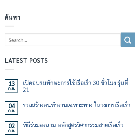
ค้นหา
LATEST POSTS
เปิดอบรมทักษะการใช้เรือเร็ว 30 ชั่วโมง รุ่นที่
13
ก.ค.
21
ไม่มี
ความ
ร่วมสร้างคนทำงานเฉพาะทาง ในวงการเรือเร็ว
04
เห็น
ก.ค.
บน
ไม่มี
เปิด
ความ
อบรม
เห็น
พิธีร่วมลงนาม หลักสูตรวิศวกรรมสายเรือเร็ว
02
ทักษะ
บน
การ
ก.ค.
ร่วม
ไม่มี
ใช้
สร้าง
ความ
เรือ
คน