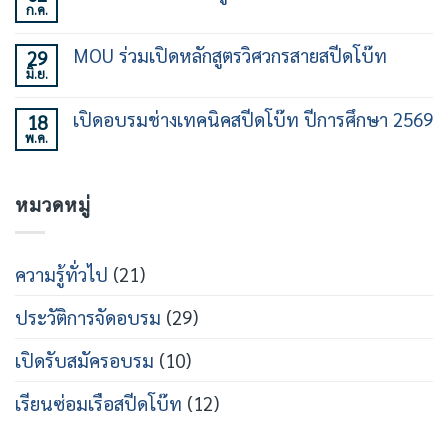
การ
ก.ค.
ร่วม
ไม่มี
ใช้
สร้าง
ความ
เรือ
คน
เห็น
เร็ว
MOU ร่วมเปิดหลักสูตรวิศวกรสายสปีดโบ๊ท
29
ทำงาน
บน
30
เฉพาะ
มิ.ย.
พิธี
ไม่มี
ชั่วโมง
ทาง
ร่วม
ความ
รุ่น
ใน
ลง
เห็น
ที่
วงการ
เปิดอบรมช่างเทคนิคสปีดโบ๊ท ปีการศึกษา 2569
18
นาม
บน
21
เรือ
หลักสูตร
พ.ค.
MOU
ไม่มี
เร็ว
วิศวกรรม
ร่วม
ความ
สาย
เปิด
เห็น
เรือ
หลักสูตร
บน
เร็ว
วิศว
หมวดหมู่
เปิด
กร
อบรม
สาย
ช่าง
ส
เท
ปีด
คนิคส
ความรู้ทั่วไป
(21)
โบ๊ท
ปีด
โบ๊ท
ปี
ประวัติการจัดอบรม
(29)
การ
ศึกษา
2569
เปิดรับสมัครอบรม
(10)
เรียนซ่อมเรือสปีดโบ๊ท
(12)