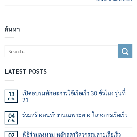
ค้นหา
LATEST POSTS
เปิดอบรมทักษะการใช้เรือเร็ว 30 ชั่วโมง รุ่นที่
13
ก.ค.
21
ไม่มี
ความ
ร่วมสร้างคนทำงานเฉพาะทาง ในวงการเรือเร็ว
04
เห็น
ก.ค.
บน
ไม่มี
เปิด
ความ
อบรม
เห็น
พิธีร่วมลงนาม หลักสูตรวิศวกรรมสายเรือเร็ว
02
ทักษะ
บน