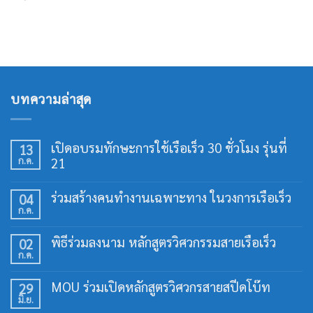
บทความล่าสุด
เปิดอบรมทักษะการใช้เรือเร็ว 30 ชั่วโมง รุ่นที่
13
ก.ค.
21
ไม่มี
ความ
ร่วมสร้างคนทำงานเฉพาะทาง ในวงการเรือเร็ว
04
เห็น
ก.ค.
บน
ไม่มี
เปิด
ความ
อบรม
เห็น
พิธีร่วมลงนาม หลักสูตรวิศวกรรมสายเรือเร็ว
02
ทักษะ
บน
การ
ก.ค.
ร่วม
ไม่มี
ใช้
สร้าง
ความ
เรือ
คน
เห็น
เร็ว
MOU ร่วมเปิดหลักสูตรวิศวกรสายสปีดโบ๊ท
29
ทำงาน
บน
30
เฉพาะ
มิ.ย.
พิธี
ไม่มี
ชั่วโมง
ทาง
ร่วม