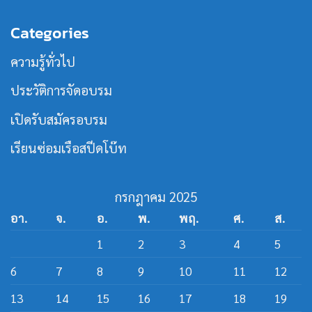
ความ
รุ่น
ใน
ลง
เห็น
ที่
วงการ
นาม
บน
21
เรือ
Categories
หลักสูตร
MOU
เร็ว
วิศวกรรม
ร่วม
สาย
เปิด
ความรู้ทั่วไป
เรือ
หลักสูตร
เร็ว
วิศว
กร
ประวัติการจัดอบรม
สาย
ส
ปีด
เปิดรับสมัครอบรม
โบ๊ท
เรียนซ่อมเรือสปีดโบ๊ท
กรกฎาคม 2025
อา.
จ.
อ.
พ.
พฤ.
ศ.
ส.
1
2
3
4
5
6
7
8
9
10
11
12
13
14
15
16
17
18
19