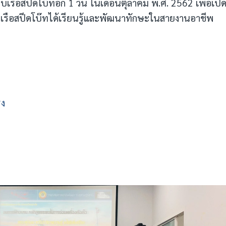
บเรือสปีดโบ๊ทอีก 1 วัน ในเดือนตุลาคม พ.ศ. 2562 เพื่อเปิ
งเรือสปีดโบ๊ทได้เรียนรู้และพัฒนาทักษะในสายงานอาชีพ
ิง