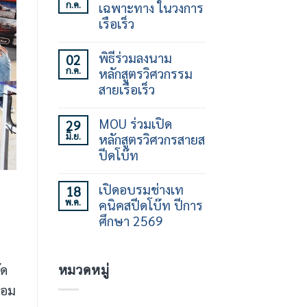
ก.ค.
เฉพาะทาง ในวงการ
บน
เปิด
เรือเร็ว
อบรม
ทักษะ
ไม่มี
การ
ความ
พิธีร่วมลงนาม
02
ใช้
เห็น
ก.ค.
หลักสูตรวิศวกรรม
เรือ
บน
เร็ว
ร่วม
สายเรือเร็ว
30
สร้าง
ชั่วโมง
คน
ไม่มี
รุ่น
ทำงาน
ความ
MOU ร่วมเปิด
29
ที่
เฉพาะ
เห็น
มิ.ย.
หลักสูตรวิศวกรสายส
21
ทาง
บน
ใน
พิธี
ปีดโบ๊ท
วงการ
ร่วม
เรือ
ลง
ไม่มี
เร็ว
นาม
ความ
เปิดอบรมช่างเท
18
หลักสูตร
เห็น
พ.ค.
คนิคสปีดโบ๊ท ปีการ
วิศวกรรม
บน
สาย
MOU
ศึกษา 2569
เรือ
ร่วม
เร็ว
เปิด
ไม่มี
หลักสูตร
ความ
วิศว
เห็น
ัด
หมวดหมู่
กร
บน
สาย
เปิด
่อม
ส
อบรม
ปีด
ช่าง