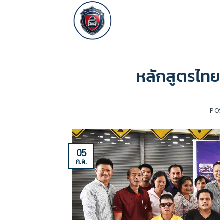
ข้าม
ไป
ยัง
เนื้อหา
หลักสูตรไทยสป
PO
05
ก.ค.