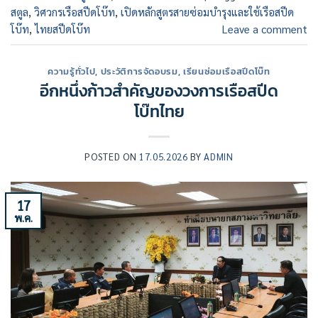
สตูล
,
วิศวกรเรือสปีดโบ๊ท
,
เปิดหลักสูตรสายซ่อมบำรุงและใช้เรือสปีด
โบ๊ท
,
ไทยสปีดโบ๊ท
Leave a comment
ความรู้ทั่วไป
,
ประวัติการจัดอบรม
,
เรียนซ่อมเรือสปีดโบ๊ท
อีกหนึ่งก้าวสำคัญของวงการเรือสปีด
โบ๊ทไทย
POSTED ON
17.05.2026
BY
ADMIN
17
พ.ค.