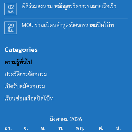
อบรม
เห็น
พิธีร่วมลงนาม หลักสูตรวิศวกรรมสายเรือเร็ว
02
ทักษะ
บน
การ
ก.ค.
ร่วม
ไม่มี
ใช้
สร้าง
ความ
เรือ
คน
เห็น
เร็ว
MOU ร่วมเปิดหลักสูตรวิศวกรสายสปีดโบ๊ท
29
ทำงาน
บน
30
เฉพาะ
มิ.ย.
พิธี
ไม่มี
ชั่วโมง
ทาง
ร่วม
ความ
รุ่น
ใน
ลง
เห็น
ที่
วงการ
นาม
บน
21
เรือ
Categories
หลักสูตร
MOU
เร็ว
วิศวกรรม
ร่วม
สาย
เปิด
ความรู้ทั่วไป
เรือ
หลักสูตร
เร็ว
วิศว
กร
ประวัติการจัดอบรม
สาย
ส
ปีด
เปิดรับสมัครอบรม
โบ๊ท
เรียนซ่อมเรือสปีดโบ๊ท
สิงหาคม 2026
อา.
จ.
อ.
พ.
พฤ.
ศ.
ส.