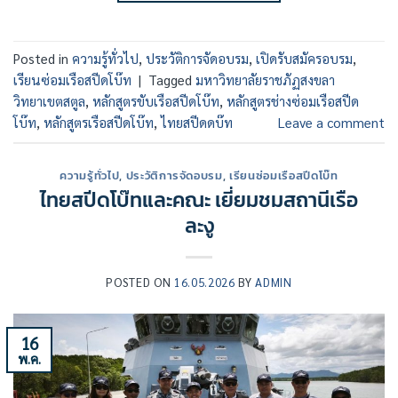
Posted in
ความรู้ทั่วไป
,
ประวัติการจัดอบรม
,
เปิดรับสมัครอบรม
,
เรียนซ่อมเรือสปีดโบ๊ท
|
Tagged
มหาวิทยาลัยราชภัฏสงขลา
วิทยาเขตสตูล
,
หลักสูตรขับเรือสปีดโบ๊ท
,
หลักสูตรช่างซ่อมเรือสปีด
โบ๊ท
,
หลักสูตรเรือสปีดโบ๊ท
,
ไทยสปีดดบ๊ท
Leave a comment
ความรู้ทั่วไป
,
ประวัติการจัดอบรม
,
เรียนซ่อมเรือสปีดโบ๊ท
ไทยสปีดโบ๊ทและคณะ เยี่ยมชมสถานีเรือ
ละงู
POSTED ON
16.05.2026
BY
ADMIN
16
พ.ค.