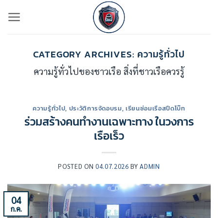
ข้าม
ไป
ยัง
เนื้อหา
CATEGORY ARCHIVES:
ความรู้ทั่วไป
ความรู้ทั่วไปของชาวเรือ สิ่งที่ชาวเรือควรรู้
ความรู้ทั่วไป
,
ประวัติการจัดอบรม
,
เรียนซ่อมเรือสปีดโบ๊ท
ร่วมสร้างคนทำงานเฉพาะทาง ในวงการ
เรือเร็ว
POSTED ON
04.07.2026
BY
ADMIN
04
ก.ค.