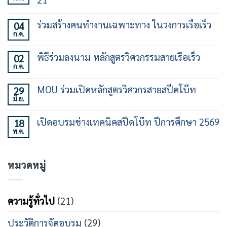
ไม่มี
ความ
ร่วมสร้างคนทำงานเฉพาะทาง ในวงการเรือเร็ว
04
เห็น
ก.ค.
บน
ไม่มี
เปิด
ความ
อบรม
เห็น
พิธีร่วมลงนาม หลักสูตรวิศวกรรมสายเรือเร็ว
02
ทักษะ
บน
การ
ก.ค.
ร่วม
ไม่มี
ใช้
สร้าง
ความ
เรือ
คน
เห็น
เร็ว
MOU ร่วมเปิดหลักสูตรวิศวกรสายสปีดโบ๊ท
29
ทำงาน
บน
30
เฉพาะ
มิ.ย.
พิธี
ไม่มี
ชั่วโมง
ทาง
ร่วม
ความ
รุ่น
ใน
ลง
เห็น
ที่
วงการ
เปิดอบรมช่างเทคนิคสปีดโบ๊ท ปีการศึกษา 2569
18
นาม
บน
21
เรือ
หลักสูตร
พ.ค.
MOU
ไม่มี
เร็ว
วิศวกรรม
ร่วม
ความ
สาย
เปิด
เห็น
เรือ
หลักสูตร
บน
เร็ว
วิศว
หมวดหมู่
เปิด
กร
อบรม
สาย
ช่าง
ส
เท
ปีด
คนิคส
ความรู้ทั่วไป
(21)
โบ๊ท
ปีด
โบ๊ท
ปี
ประวัติการจัดอบรม
(29)
การ