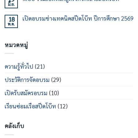
30
เฉพาะ
มิ.ย.
พิธี
ไม่มี
ชั่วโมง
ทาง
ร่วม
ความ
รุ่น
ใน
ลง
เห็น
ที่
วงการ
เปิดอบรมช่างเทคนิคสปีดโบ๊ท ปีการศึกษา 2569
18
นาม
บน
21
เรือ
หลักสูตร
พ.ค.
MOU
ไม่มี
เร็ว
วิศวกรรม
ร่วม
ความ
สาย
เปิด
เห็น
เรือ
หลักสูตร
บน
เร็ว
วิศว
หมวดหมู่
เปิด
กร
อบรม
สาย
ช่าง
ส
เท
ปีด
คนิคส
ความรู้ทั่วไป
(21)
โบ๊ท
ปีด
โบ๊ท
ปี
ประวัติการจัดอบรม
(29)
การ
ศึกษา
2569
เปิดรับสมัครอบรม
(10)
เรียนซ่อมเรือสปีดโบ๊ท
(12)
คลังเก็บ