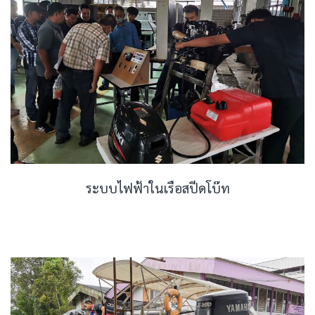
ระบบไฟฟ้าในเรือสปีดโบ๊ท