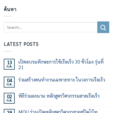
ค้นหา
LATEST POSTS
เปิดอบรมทักษะการใช้เรือเร็ว 30 ชั่วโมง รุ่นที่
13
ก.ค.
21
ไม่มี
ความ
ร่วมสร้างคนทำงานเฉพาะทาง ในวงการเรือเร็ว
04
เห็น
ก.ค.
บน
ไม่มี
เปิด
ความ
อบรม
เห็น
พิธีร่วมลงนาม หลักสูตรวิศวกรรมสายเรือเร็ว
02
ทักษะ
บน
การ
ก.ค.
ร่วม
ไม่มี
ใช้
สร้าง
ความ
เรือ
คน
เห็น
เร็ว
MOU ร่วมเปิดหลักสูตรวิศวกรสายสปีดโบ๊ท
29
ทำงาน
บน