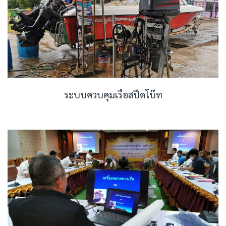
ระบบควบคุมเรือสปีดโบ๊ท