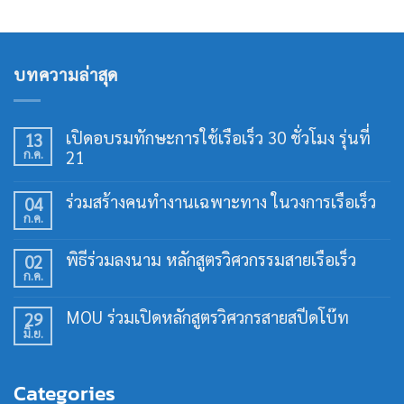
บทความล่าสุด
เปิดอบรมทักษะการใช้เรือเร็ว 30 ชั่วโมง รุ่นที่
13
ก.ค.
21
ไม่มี
ความ
ร่วมสร้างคนทำงานเฉพาะทาง ในวงการเรือเร็ว
04
เห็น
ก.ค.
บน
ไม่มี
เปิด
ความ
อบรม
เห็น
พิธีร่วมลงนาม หลักสูตรวิศวกรรมสายเรือเร็ว
02
ทักษะ
บน
การ
ก.ค.
ร่วม
ไม่มี
ใช้
สร้าง
ความ
เรือ
คน
เห็น
เร็ว
MOU ร่วมเปิดหลักสูตรวิศวกรสายสปีดโบ๊ท
29
ทำงาน
บน
30
เฉพาะ
มิ.ย.
พิธี
ไม่มี
ชั่วโมง
ทาง
ร่วม
ความ
รุ่น
ใน
ลง
เห็น
ที่
วงการ
นาม
บน
21
เรือ
Categories
หลักสูตร
MOU
เร็ว
วิศวกรรม