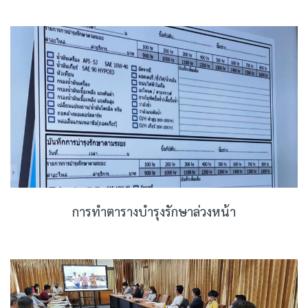
การทำตารางบำรุงรักษาล่วงหน้า