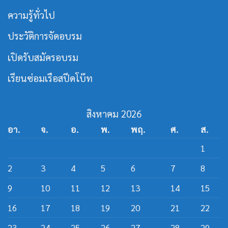
ร่วม
สาย
เปิด
ความรู้ทั่วไป
เรือ
หลักสูตร
เร็ว
วิศว
กร
ประวัติการจัดอบรม
สาย
ส
ปีด
เปิดรับสมัครอบรม
โบ๊ท
เรียนซ่อมเรือสปีดโบ๊ท
สิงหาคม 2026
อา.
จ.
อ.
พ.
พฤ.
ศ.
ส.
1
2
3
4
5
6
7
8
9
10
11
12
13
14
15
16
17
18
19
20
21
22
23
24
25
26
27
28
29