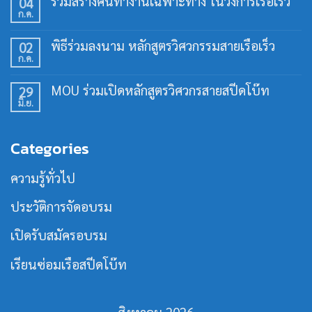
ร่วมสร้างคนทำงานเฉพาะทาง ในวงการเรือเร็ว
04
เห็น
ก.ค.
บน
ไม่มี
เปิด
ความ
อบรม
เห็น
พิธีร่วมลงนาม หลักสูตรวิศวกรรมสายเรือเร็ว
02
ทักษะ
บน
การ
ก.ค.
ร่วม
ไม่มี
ใช้
สร้าง
ความ
เรือ
คน
เห็น
เร็ว
MOU ร่วมเปิดหลักสูตรวิศวกรสายสปีดโบ๊ท
29
ทำงาน
บน
30
เฉพาะ
มิ.ย.
พิธี
ไม่มี
ชั่วโมง
ทาง
ร่วม
ความ
รุ่น
ใน
ลง
เห็น
ที่
วงการ
นาม
บน
21
เรือ
Categories
หลักสูตร
MOU
เร็ว
วิศวกรรม
ร่วม
สาย
เปิด
ความรู้ทั่วไป
เรือ
หลักสูตร
เร็ว
วิศว
กร
ประวัติการจัดอบรม
สาย
ส
ปีด
เปิดรับสมัครอบรม
โบ๊ท
เรียนซ่อมเรือสปีดโบ๊ท