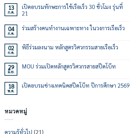
เปิดอบรมทักษะการใช้เรือเร็ว 30 ชั่วโมง รุ่นที่
13
ก.ค.
21
ไม่มี
ความ
ร่วมสร้างคนทำงานเฉพาะทาง ในวงการเรือเร็ว
04
เห็น
ก.ค.
บน
ไม่มี
เปิด
ความ
อบรม
เห็น
พิธีร่วมลงนาม หลักสูตรวิศวกรรมสายเรือเร็ว
02
ทักษะ
บน
การ
ก.ค.
ร่วม
ไม่มี
ใช้
สร้าง
ความ
เรือ
คน
เห็น
เร็ว
MOU ร่วมเปิดหลักสูตรวิศวกรสายสปีดโบ๊ท
29
ทำงาน
บน
30
เฉพาะ
มิ.ย.
พิธี
ไม่มี
ชั่วโมง
ทาง
ร่วม
ความ
รุ่น
ใน
ลง
เห็น
ที่
วงการ
เปิดอบรมช่างเทคนิคสปีดโบ๊ท ปีการศึกษา 2569
18
นาม
บน
21
เรือ
หลักสูตร
พ.ค.
MOU
ไม่มี
เร็ว
วิศวกรรม
ร่วม
ความ
สาย
เปิด
เห็น
เรือ
หลักสูตร
บน
เร็ว
วิศว
หมวดหมู่
เปิด
กร
อบรม
สาย
ช่าง
ส
เท
ปีด
คนิคส
ความรู้ทั่วไป
(21)
โบ๊ท
ปีด