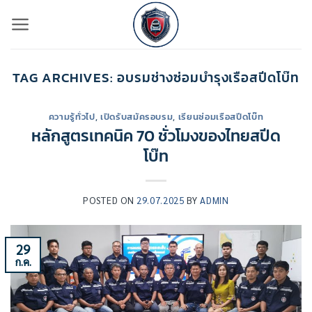
ข้าม
ไป
ยัง
เนื้อหา
TAG ARCHIVES:
อบรมช่างซ่อมบำรุงเรือสปีดโบ๊ท
ความรู้ทั่วไป
,
เปิดรับสมัครอบรม
,
เรียนซ่อมเรือสปีดโบ๊ท
หลักสูตรเทคนิค 70 ชั่วโมงของไทยสปีด
โบ๊ท
POSTED ON
29.07.2025
BY
ADMIN
29
ก.ค.