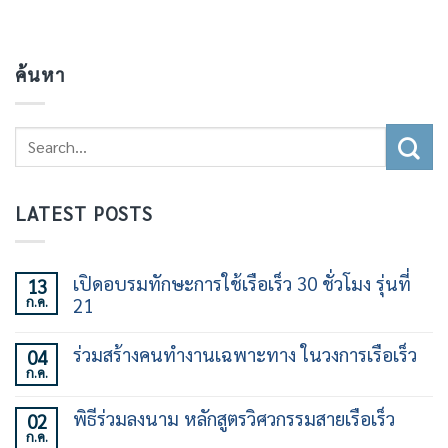
ค้นหา
LATEST POSTS
เปิดอบรมทักษะการใช้เรือเร็ว 30 ชั่วโมง รุ่นที่
13
ก.ค.
21
ไม่มี
ความ
ร่วมสร้างคนทำงานเฉพาะทาง ในวงการเรือเร็ว
04
เห็น
ก.ค.
บน
ไม่มี
เปิด
ความ
อบรม
เห็น
พิธีร่วมลงนาม หลักสูตรวิศวกรรมสายเรือเร็ว
02
ทักษะ
บน
การ
ก.ค.
ร่วม
ไม่มี
ใช้