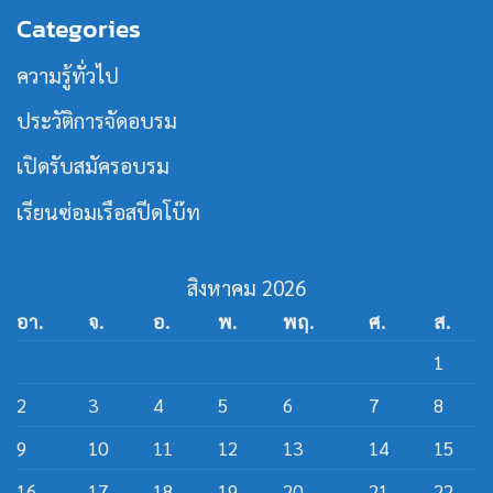
วงการ
นาม
บน
21
เรือ
Categories
หลักสูตร
MOU
เร็ว
วิศวกรรม
ร่วม
สาย
เปิด
ความรู้ทั่วไป
เรือ
หลักสูตร
เร็ว
วิศว
กร
ประวัติการจัดอบรม
สาย
ส
ปีด
เปิดรับสมัครอบรม
โบ๊ท
เรียนซ่อมเรือสปีดโบ๊ท
สิงหาคม 2026
อา.
จ.
อ.
พ.
พฤ.
ศ.
ส.
1
2
3
4
5
6
7
8
9
10
11
12
13
14
15
16
17
18
19
20
21
22