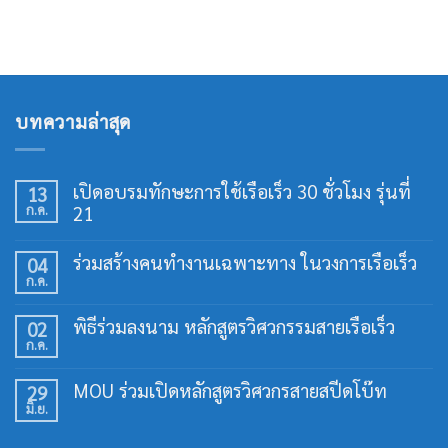
บทความล่าสุด
เปิดอบรมทักษะการใช้เรือเร็ว 30 ชั่วโมง รุ่นที่
13
ก.ค.
21
ไม่มี
ความ
ร่วมสร้างคนทำงานเฉพาะทาง ในวงการเรือเร็ว
04
เห็น
ก.ค.
บน
ไม่มี
เปิด
ความ
อบรม
เห็น
พิธีร่วมลงนาม หลักสูตรวิศวกรรมสายเรือเร็ว
02
ทักษะ
บน
การ
ก.ค.
ร่วม
ไม่มี
ใช้
สร้าง
ความ
เรือ
คน
เห็น
เร็ว
MOU ร่วมเปิดหลักสูตรวิศวกรสายสปีดโบ๊ท
29
ทำงาน
บน
30
เฉพาะ
มิ.ย.
พิธี
ไม่มี
ชั่วโมง
ทาง
ร่วม
ความ
รุ่น
ใน
ลง
เห็น
ที่