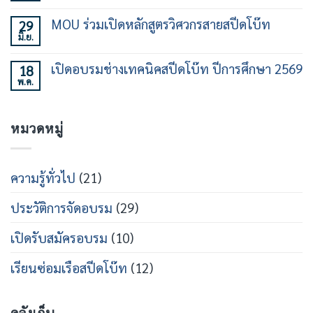
สร้าง
ความ
เรือ
คน
เห็น
เร็ว
MOU ร่วมเปิดหลักสูตรวิศวกรสายสปีดโบ๊ท
29
ทำงาน
บน
30
เฉพาะ
มิ.ย.
พิธี
ไม่มี
ชั่วโมง
ทาง
ร่วม
ความ
รุ่น
ใน
ลง
เห็น
ที่
วงการ
เปิดอบรมช่างเทคนิคสปีดโบ๊ท ปีการศึกษา 2569
18
นาม
บน
21
เรือ
หลักสูตร
พ.ค.
MOU
ไม่มี
เร็ว
วิศวกรรม
ร่วม
ความ
สาย
เปิด
เห็น
เรือ
หลักสูตร
บน
เร็ว
วิศว
หมวดหมู่
เปิด
กร
อบรม
สาย
ช่าง
ส
เท
ปีด
คนิคส
ความรู้ทั่วไป
(21)
โบ๊ท
ปีด
โบ๊ท
ปี
ประวัติการจัดอบรม
(29)
การ
ศึกษา
2569
เปิดรับสมัครอบรม
(10)
เรียนซ่อมเรือสปีดโบ๊ท
(12)
คลังเก็บ