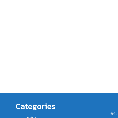
Categories
อา.