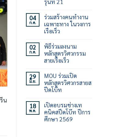
รุ่นที่ 21
ไม่มี
ความ
ร่วมสร้างคนทำงาน
04
เห็น
ก.ค.
เฉพาะทาง ในวงการ
บน
เปิด
เรือเร็ว
อบรม
ทักษะ
ไม่มี
การ
ความ
พิธีร่วมลงนาม
02
ใช้
เห็น
ก.ค.
หลักสูตรวิศวกรรม
เรือ
บน
เร็ว
ร่วม
สายเรือเร็ว
30
สร้าง
ชั่วโมง
คน
ไม่มี
รุ่น
ทำงาน
ความ
MOU ร่วมเปิด
29
ที่
เฉพาะ
เห็น
มิ.ย.
หลักสูตรวิศวกรสายส
21
ทาง
บน
ใน
พิธี
ปีดโบ๊ท
วงการ
ร่วม
เรือ
ลง
ไม่มี
รีน
เร็ว
นาม
ความ
เปิดอบรมช่างเท
18
หลักสูตร
เห็น
พ.ค.
คนิคสปีดโบ๊ท ปีการ
วิศวกรรม
บน
สาย
MOU
ศึกษา 2569
เรือ
ร่วม
เร็ว
เปิด
ไม่มี
หลักสูตร
ความ
วิศว
เห็น