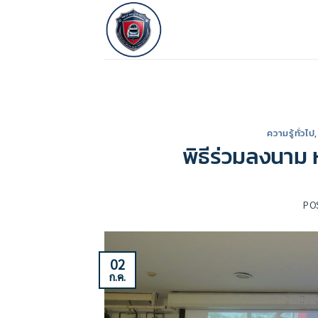
ข้าม
ไป
ยัง
เนื้อหา
ความรู้ทั่วไป
พิธีร่วมลงนาม 
PO
02
ก.ค.