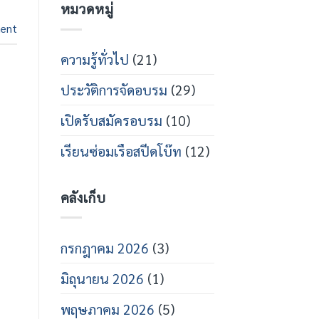
หมวดหมู่
กร
บน
สาย
เปิด
ent
ส
อบรม
ปีด
ช่าง
โบ๊ท
เท
ความรู้ทั่วไป
(21)
คนิคส
ปีด
ประวัติการจัดอบรม
(29)
โบ๊ท
ปี
การ
เปิดรับสมัครอบรม
(10)
ศึกษา
2569
เรียนซ่อมเรือสปีดโบ๊ท
(12)
คลังเก็บ
กรกฎาคม 2026
(3)
มิถุนายน 2026
(1)
พฤษภาคม 2026
(5)