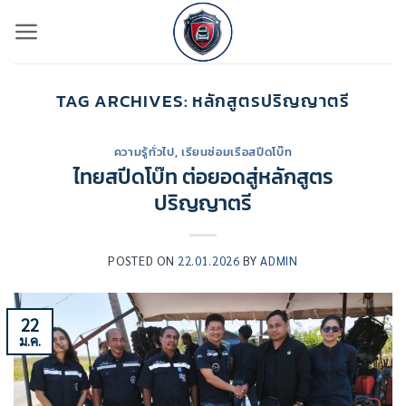
ข้าม
ไป
ยัง
เนื้อหา
TAG ARCHIVES:
หลักสูตรปริญญาตรี
ความรู้ทั่วไป
,
เรียนซ่อมเรือสปีดโบ๊ท
ไทยสปีดโบ๊ท ต่อยอดสู่หลักสูตร
ปริญญาตรี
POSTED ON
22.01.2026
BY
ADMIN
22
ม.ค.