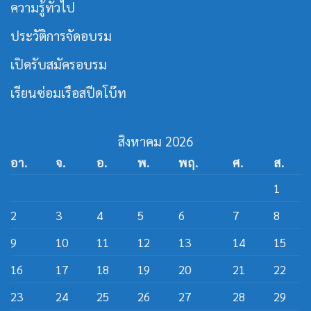
ความรู้ทั่วไป
เรือ
หลักสูตร
เร็ว
วิศว
กร
ประวัติการจัดอบรม
สาย
ส
ปีด
เปิดรับสมัครอบรม
โบ๊ท
เรียนซ่อมเรือสปีดโบ๊ท
สิงหาคม 2026
อา.
จ.
อ.
พ.
พฤ.
ศ.
ส.
1
2
3
4
5
6
7
8
9
10
11
12
13
14
15
16
17
18
19
20
21
22
23
24
25
26
27
28
29