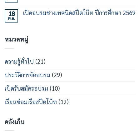
ชั่วโมง
ทาง
ร่วม
ความ
รุ่น
ใน
ลง
เห็น
ที่
วงการ
เปิดอบรมช่างเทคนิคสปีดโบ๊ท ปีการศึกษา 2569
18
นาม
บน
21
เรือ
หลักสูตร
พ.ค.
MOU
ไม่มี
เร็ว
วิศวกรรม
ร่วม
ความ
สาย
เปิด
เห็น
เรือ
หลักสูตร
บน
เร็ว
วิศว
หมวดหมู่
เปิด
กร
อบรม
สาย
ช่าง
ส
เท
ปีด
คนิคส
ความรู้ทั่วไป
(21)
โบ๊ท
ปีด
โบ๊ท
ปี
ประวัติการจัดอบรม
(29)
การ
ศึกษา
2569
เปิดรับสมัครอบรม
(10)
เรียนซ่อมเรือสปีดโบ๊ท
(12)
คลังเก็บ