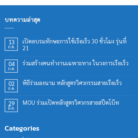
บทความล่าสุด
เปิดอบรมทักษะการใช้เรือเร็ว 30 ชั่วโมง รุ่นที่
13
ก.ค.
21
ไม่มี
ความ
ร่วมสร้างคนทำงานเฉพาะทาง ในวงการเรือเร็ว
04
เห็น
ก.ค.
บน
ไม่มี
เปิด
ความ
อบรม
เห็น
พิธีร่วมลงนาม หลักสูตรวิศวกรรมสายเรือเร็ว
02
ทักษะ
บน
การ
ก.ค.
ร่วม
ไม่มี
ใช้
สร้าง
ความ
เรือ
คน
เห็น
เร็ว
MOU ร่วมเปิดหลักสูตรวิศวกรสายสปีดโบ๊ท
29
ทำงาน
บน
30
เฉพาะ
มิ.ย.
พิธี
ไม่มี
ชั่วโมง
ทาง
ร่วม
ความ
รุ่น
ใน
ลง
เห็น
ที่
วงการ
นาม
บน
21
เรือ
Categories
หลักสูตร
MOU
เร็ว
วิศวกรรม
ร่วม
สาย
เปิด