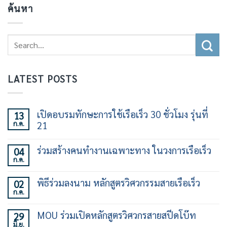
ค้นหา
LATEST POSTS
เปิดอบรมทักษะการใช้เรือเร็ว 30 ชั่วโมง รุ่นที่
13
ก.ค.
21
ไม่มี
ความ
ร่วมสร้างคนทำงานเฉพาะทาง ในวงการเรือเร็ว
04
เห็น
ก.ค.
บน
ไม่มี
เปิด
ความ
อบรม
เห็น
พิธีร่วมลงนาม หลักสูตรวิศวกรรมสายเรือเร็ว
02
ทักษะ
บน
การ
ก.ค.
ร่วม
ไม่มี
ใช้
สร้าง
ความ
เรือ
คน
เห็น
เร็ว
MOU ร่วมเปิดหลักสูตรวิศวกรสายสปีดโบ๊ท
29
ทำงาน
บน
30
เฉพาะ
มิ.ย.
พิธี
ไม่มี