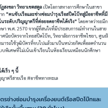
ภัฏสงขลา วิทยาเขตสตูล
เปิดโอกาสทางการศึกษาในสาขา
จาก
“คนขับเรือและช่างซ่อมบำรุงเรือสปีดโบ๊ทสู่มืออาชีพที่มี
นระดับปริญญาตรีที่ต่อยอดอาชีพได้จริง”
โดยคาดว่าจะมีก
ึกษา พ.ศ. 2570 จากผู้ที่สนใจที่มีประสบการณ์ทำงานในสาย
กาศนียบัตรจากไทยสปีดโบ๊ท, วิทยาลัยการอาชีพไชยา, ศูนย์
ามารถใช้วุฒิบัตรที่จบไปแล้วมาเป็นหน่วยกิตเพื่อลดจำนวน
บพิเศษที่ไม่เน้นเข้าเรียนในห้องเรียนเหมือนนักศึกษา
เร็ว ๆ นี้
ิญญาตรีสายเรือ #อาชีพทางทะเล
ูตรช่างซ่อมบำรุงเครื่องยนต์เรือสปีดโบ๊ทและ