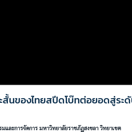
ั้นของไทยสปีดโบ๊ทต่อยอดสู่ระด
กรรมและการจัดการ มหาวิทยาลัยราชภัฏสงขลา
วิทยาเขต