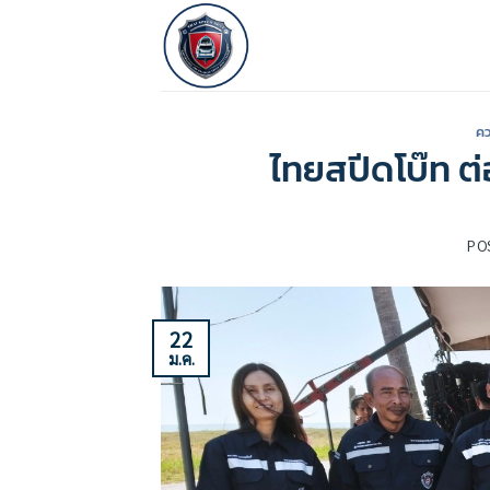
ข้าม
ไป
ยัง
เนื้อหา
คว
ไทยสปีดโบ๊ท ต
PO
22
ม.ค.