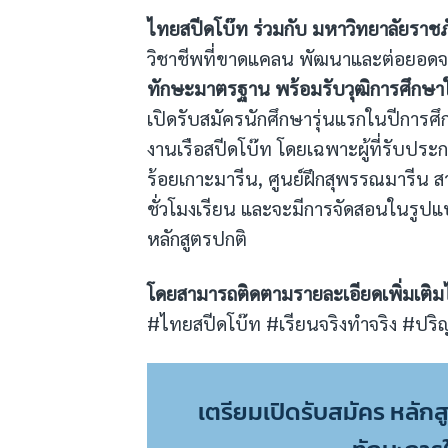
ไทยสปีดโบ๊ท ร่วมกับ มหาวิทยาลัยราช
วิชาชีพที่ขาดแคลน พัฒนาและต่อยอด
ทักษะมาตรฐาน พร้อมรับวุฒิการศึกษาใ
เปิดรับสมัครนักศึกษารุ่นแรกในปีการศ
งานเรือสปีดโบ๊ท โดยเฉพาะผู้ที่รับประ
ร้อยเกาะมารีน, ศูนย์ฝึกสุพรรณมารีน ส
ชั่วโมงเรียน และจะมีการจัดสอนในรูปแบ
หลักสูตรปกติ
โดยสามารถติดตามรายละเอียดเพิ่มเติมได้
#ไทยสปีดโบ๊ท #เรียนจริงทำจริง #ปร
เตรียมเปิดรับสมัคร หลักส