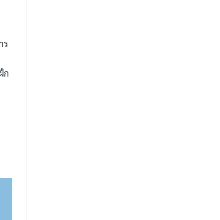
าร
ฝึก