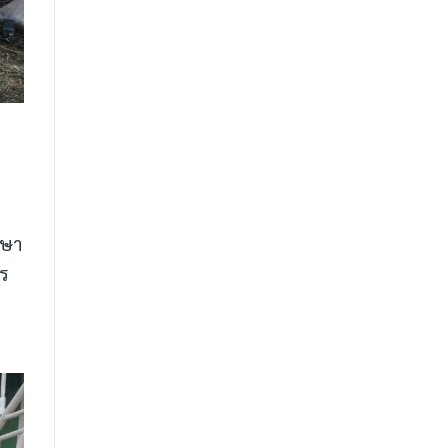
กษา
าร