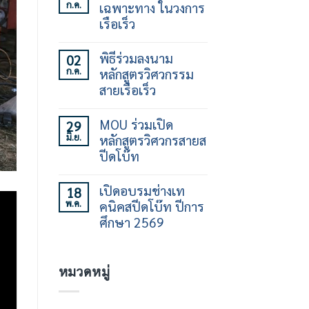
ก.ค.
เฉพาะทาง ในวงการ
บน
เปิด
เรือเร็ว
อบรม
ทักษะ
ไม่มี
การ
ความ
พิธีร่วมลงนาม
02
ใช้
เห็น
ก.ค.
หลักสูตรวิศวกรรม
เรือ
บน
เร็ว
ร่วม
สายเรือเร็ว
30
สร้าง
ชั่วโมง
คน
ไม่มี
รุ่น
ทำงาน
ความ
MOU ร่วมเปิด
29
ที่
เฉพาะ
เห็น
มิ.ย.
หลักสูตรวิศวกรสายส
21
ทาง
บน
ใน
พิธี
ปีดโบ๊ท
วงการ
ร่วม
เรือ
ลง
ไม่มี
เร็ว
นาม
ความ
เปิดอบรมช่างเท
18
หลักสูตร
เห็น
พ.ค.
คนิคสปีดโบ๊ท ปีการ
วิศวกรรม
บน
สาย
MOU
ศึกษา 2569
เรือ
ร่วม
เร็ว
เปิด
ไม่มี
หลักสูตร
ความ
วิศว
เห็น
หมวดหมู่
กร
บน
สาย
เปิด
ส
อบรม
ปีด
ช่าง