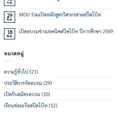
การ
ก.ค.
ร่วม
ไม่มี
ใช้
สร้าง
ความ
เรือ
คน
เห็น
เร็ว
MOU ร่วมเปิดหลักสูตรวิศวกรสายสปีดโบ๊ท
29
ทำงาน
บน
30
เฉพาะ
มิ.ย.
พิธี
ไม่มี
ชั่วโมง
ทาง
ร่วม
ความ
รุ่น
ใน
ลง
เห็น
ที่
วงการ
เปิดอบรมช่างเทคนิคสปีดโบ๊ท ปีการศึกษา 2569
18
นาม
บน
21
เรือ
หลักสูตร
พ.ค.
MOU
ไม่มี
เร็ว
วิศวกรรม
ร่วม
ความ
สาย
เปิด
เห็น
เรือ
หลักสูตร
บน
เร็ว
วิศว
หมวดหมู่
เปิด
กร
อบรม
สาย
ช่าง
ส
เท
ปีด
คนิคส
ความรู้ทั่วไป
(21)
โบ๊ท
ปีด
โบ๊ท
ปี
ประวัติการจัดอบรม
(29)
การ
ศึกษา
2569
เปิดรับสมัครอบรม
(10)
เรียนซ่อมเรือสปีดโบ๊ท
(12)