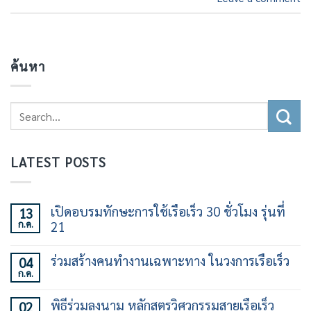
ค้นหา
LATEST POSTS
เปิดอบรมทักษะการใช้เรือเร็ว 30 ชั่วโมง รุ่นที่
13
ก.ค.
21
ไม่มี
ความ
ร่วมสร้างคนทำงานเฉพาะทาง ในวงการเรือเร็ว
04
เห็น
ก.ค.
บน
ไม่มี
เปิด
ความ
อบรม
เห็น
พิธีร่วมลงนาม หลักสูตรวิศวกรรมสายเรือเร็ว
02
ทักษะ
บน