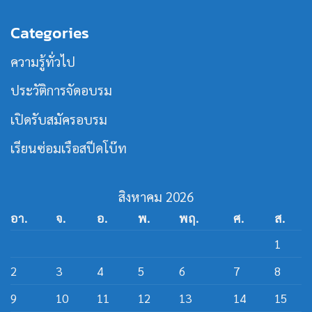
ความ
รุ่น
ใน
ลง
เห็น
ที่
วงการ
นาม
บน
21
เรือ
Categories
หลักสูตร
MOU
เร็ว
วิศวกรรม
ร่วม
สาย
เปิด
ความรู้ทั่วไป
เรือ
หลักสูตร
เร็ว
วิศว
กร
ประวัติการจัดอบรม
สาย
ส
ปีด
เปิดรับสมัครอบรม
โบ๊ท
เรียนซ่อมเรือสปีดโบ๊ท
สิงหาคม 2026
อา.
จ.
อ.
พ.
พฤ.
ศ.
ส.
1
2
3
4
5
6
7
8
9
10
11
12
13
14
15