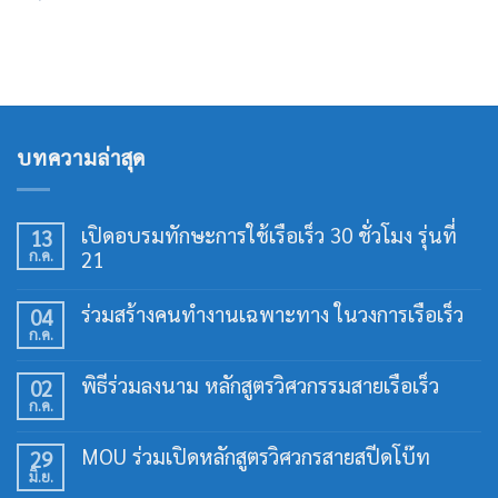
บทความล่าสุด
เปิดอบรมทักษะการใช้เรือเร็ว 30 ชั่วโมง รุ่นที่
13
ก.ค.
21
ไม่มี
ความ
ร่วมสร้างคนทำงานเฉพาะทาง ในวงการเรือเร็ว
04
เห็น
ก.ค.
บน
ไม่มี
เปิด
ความ
อบรม
เห็น
พิธีร่วมลงนาม หลักสูตรวิศวกรรมสายเรือเร็ว
02
ทักษะ
บน
การ
ก.ค.
ร่วม
ไม่มี
ใช้
สร้าง
ความ
เรือ
คน
เห็น
เร็ว
MOU ร่วมเปิดหลักสูตรวิศวกรสายสปีดโบ๊ท
29
ทำงาน
บน
30
เฉพาะ
มิ.ย.
พิธี
ไม่มี
ชั่วโมง
ทาง
ร่วม