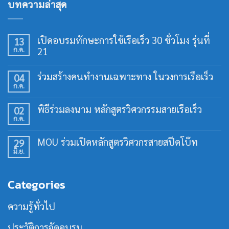
บทความล่าสุด
เปิดอบรมทักษะการใช้เรือเร็ว 30 ชั่วโมง รุ่นที่
13
ก.ค.
21
ไม่มี
ความ
ร่วมสร้างคนทำงานเฉพาะทาง ในวงการเรือเร็ว
04
เห็น
ก.ค.
บน
ไม่มี
เปิด
ความ
อบรม
เห็น
พิธีร่วมลงนาม หลักสูตรวิศวกรรมสายเรือเร็ว
02
ทักษะ
บน
การ
ก.ค.
ร่วม
ไม่มี
ใช้
สร้าง
ความ
เรือ
คน
เห็น
เร็ว
MOU ร่วมเปิดหลักสูตรวิศวกรสายสปีดโบ๊ท
29
ทำงาน
บน
30
เฉพาะ
มิ.ย.
พิธี
ไม่มี
ชั่วโมง
ทาง
ร่วม
ความ
รุ่น
ใน
ลง
เห็น
ที่
วงการ
นาม
บน
21
เรือ
Categories
หลักสูตร
MOU
เร็ว
วิศวกรรม
ร่วม
สาย
เปิด
ความรู้ทั่วไป
เรือ
หลักสูตร
เร็ว
วิศว
กร
ประวัติการจัดอบรม