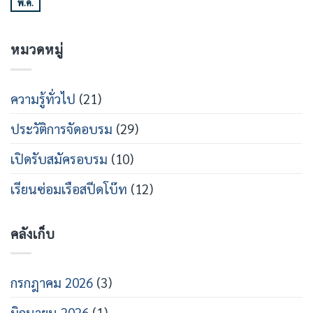
พ.ค.
MOU
ไม่มี
เร็ว
วิศวกรรม
ร่วม
ความ
สาย
เปิด
เห็น
เรือ
หลักสูตร
บน
เร็ว
วิศว
หมวดหมู่
เปิด
กร
อบรม
สาย
ช่าง
ส
เท
ปีด
คนิคส
ความรู้ทั่วไป
(21)
โบ๊ท
ปีด
โบ๊ท
ปี
ประวัติการจัดอบรม
(29)
การ
ศึกษา
2569
เปิดรับสมัครอบรม
(10)
เรียนซ่อมเรือสปีดโบ๊ท
(12)
คลังเก็บ
กรกฎาคม 2026
(3)
มิถุนายน 2026
(1)