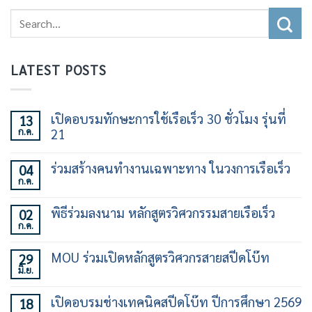
LATEST POSTS
เปิดอบรมทักษะการใช้เรือเร็ว 30 ชั่วโมง รุ่นที่
13
ก.ค.
21
ไม่มี
ความ
ร่วมสร้างคนทำงานเฉพาะทาง ในวงการเรือเร็ว
04
เห็น
ก.ค.
บน
ไม่มี
เปิด
ความ
อบรม
เห็น
พิธีร่วมลงนาม หลักสูตรวิศวกรรมสายเรือเร็ว
02
ทักษะ
บน
การ
ก.ค.
ร่วม
ไม่มี
ใช้
สร้าง
ความ
เรือ
คน
เห็น
เร็ว
MOU ร่วมเปิดหลักสูตรวิศวกรสายสปีดโบ๊ท
29
ทำงาน
บน
30
เฉพาะ
มิ.ย.
พิธี
ไม่มี
ชั่วโมง
ทาง
ร่วม
ความ
รุ่น
ใน
ลง
เห็น
ที่
วงการ
เปิดอบรมช่างเทคนิคสปีดโบ๊ท ปีการศึกษา 2569
18
นาม
บน
21
เรือ
หลักสูตร