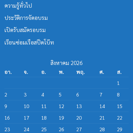
สาย
เปิด
ความรู้ทั่วไป
เรือ
หลักสูตร
เร็ว
วิศว
กร
ประวัติการจัดอบรม
สาย
ส
ปีด
เปิดรับสมัครอบรม
โบ๊ท
เรียนซ่อมเรือสปีดโบ๊ท
สิงหาคม 2026
อา.
จ.
อ.
พ.
พฤ.
ศ.
ส.
1
2
3
4
5
6
7
8
9
10
11
12
13
14
15
16
17
18
19
20
21
22
23
24
25
26
27
28
29