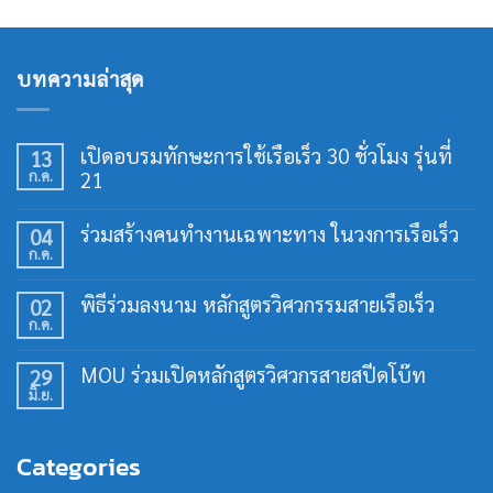
บทความล่าสุด
เปิดอบรมทักษะการใช้เรือเร็ว 30 ชั่วโมง รุ่นที่
13
ก.ค.
21
ไม่มี
ความ
ร่วมสร้างคนทำงานเฉพาะทาง ในวงการเรือเร็ว
04
เห็น
ก.ค.
บน
ไม่มี
เปิด
ความ
อบรม
เห็น
พิธีร่วมลงนาม หลักสูตรวิศวกรรมสายเรือเร็ว
02
ทักษะ
บน
การ
ก.ค.
ร่วม
ไม่มี
ใช้
สร้าง
ความ
เรือ
คน
เห็น
เร็ว
MOU ร่วมเปิดหลักสูตรวิศวกรสายสปีดโบ๊ท
29
ทำงาน
บน
30
เฉพาะ
มิ.ย.
พิธี
ไม่มี
ชั่วโมง
ทาง
ร่วม
ความ
รุ่น
ใน
ลง
เห็น
ที่
วงการ
นาม
บน
21
เรือ
Categories
หลักสูตร
MOU
เร็ว
วิศวกรรม
ร่วม