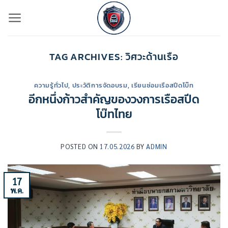
ข้าม
ไป
ยัง
เนื้อหา
TAG ARCHIVES:
วิศวะด้านเรือ
ความรู้ทั่วไป
,
ประวัติการจัดอบรม
,
เรียนซ่อมเรือสปีดโบ๊ท
อีกหนึ่งก้าวสำคัญของวงการเรือสปีด
โบ๊ทไทย
POSTED ON
17.05.2026
BY
ADMIN
17
พ.ค.