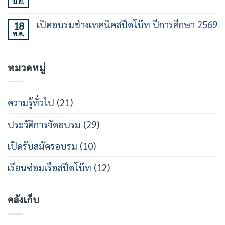
มิ.ย.
พิธี
ไม่มี
ชั่วโมง
ทาง
ร่วม
ความ
รุ่น
ใน
ลง
เห็น
ที่
วงการ
เปิดอบรมช่างเทคนิคสปีดโบ๊ท ปีการศึกษา 2569
18
นาม
บน
21
เรือ
หลักสูตร
พ.ค.
MOU
ไม่มี
เร็ว
วิศวกรรม
ร่วม
ความ
สาย
เปิด
เห็น
เรือ
หลักสูตร
บน
เร็ว
วิศว
หมวดหมู่
เปิด
กร
อบรม
สาย
ช่าง
ส
เท
ปีด
คนิคส
ความรู้ทั่วไป
(21)
โบ๊ท
ปีด
โบ๊ท
ปี
ประวัติการจัดอบรม
(29)
การ
ศึกษา
2569
เปิดรับสมัครอบรม
(10)
เรียนซ่อมเรือสปีดโบ๊ท
(12)
คลังเก็บ