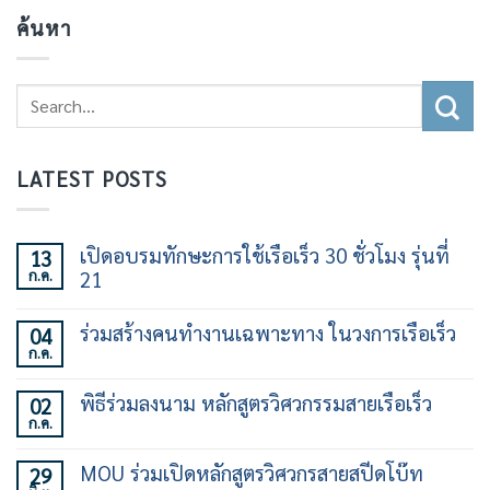
ค้นหา
LATEST POSTS
เปิดอบรมทักษะการใช้เรือเร็ว 30 ชั่วโมง รุ่นที่
13
ก.ค.
21
ไม่มี
ความ
ร่วมสร้างคนทำงานเฉพาะทาง ในวงการเรือเร็ว
04
เห็น
ก.ค.
บน
ไม่มี
เปิด
ความ
อบรม
เห็น
พิธีร่วมลงนาม หลักสูตรวิศวกรรมสายเรือเร็ว
02
ทักษะ
บน
การ
ก.ค.
ร่วม
ไม่มี
ใช้
สร้าง
ความ
เรือ
คน
เห็น
เร็ว
MOU ร่วมเปิดหลักสูตรวิศวกรสายสปีดโบ๊ท
29
ทำงาน
บน
30
เฉพาะ