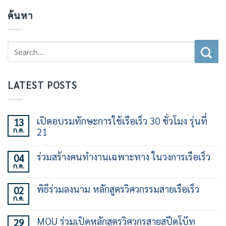
ค้นหา
LATEST POSTS
เปิดอบรมทักษะการใช้เรือเร็ว 30 ชั่วโมง รุ่นที่
13
ก.ค.
21
ไม่มี
ความ
ร่วมสร้างคนทำงานเฉพาะทาง ในวงการเรือเร็ว
04
เห็น
ก.ค.
บน
ไม่มี
เปิด
ความ
อบรม
เห็น
พิธีร่วมลงนาม หลักสูตรวิศวกรรมสายเรือเร็ว
02
ทักษะ
บน
การ
ก.ค.
ร่วม
ไม่มี
ใช้
สร้าง
ความ
เรือ
คน
เห็น
เร็ว
MOU ร่วมเปิดหลักสูตรวิศวกรสายสปีดโบ๊ท
29
ทำงาน
บน