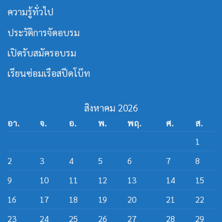
สาย
เปิด
ความรู้ทั่วไป
เรือ
หลักสูตร
เร็ว
วิศว
กร
ประวัติการจัดอบรม
สาย
ส
ปีด
เปิดรับสมัครอบรม
โบ๊ท
เรียนซ่อมเรือสปีดโบ๊ท
สิงหาคม 2026
อา.
จ.
อ.
พ.
พฤ.
ศ.
ส.
1
2
3
4
5
6
7
8
9
10
11
12
13
14
15
16
17
18
19
20
21
22
23
24
25
26
27
28
29