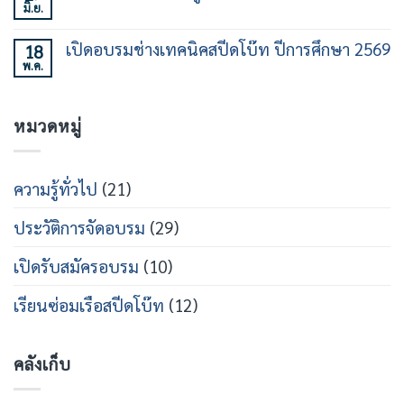
30
เฉพาะ
มิ.ย.
พิธี
ไม่มี
ชั่วโมง
ทาง
ร่วม
ความ
รุ่น
ใน
ลง
เห็น
ที่
วงการ
เปิดอบรมช่างเทคนิคสปีดโบ๊ท ปีการศึกษา 2569
18
นาม
บน
21
เรือ
หลักสูตร
พ.ค.
MOU
ไม่มี
เร็ว
วิศวกรรม
ร่วม
ความ
สาย
เปิด
เห็น
เรือ
หลักสูตร
บน
เร็ว
วิศว
หมวดหมู่
เปิด
กร
อบรม
สาย
ช่าง
ส
เท
ปีด
คนิคส
ความรู้ทั่วไป
(21)
โบ๊ท
ปีด
โบ๊ท
ปี
ประวัติการจัดอบรม
(29)
การ
ศึกษา
2569
เปิดรับสมัครอบรม
(10)
เรียนซ่อมเรือสปีดโบ๊ท
(12)
คลังเก็บ