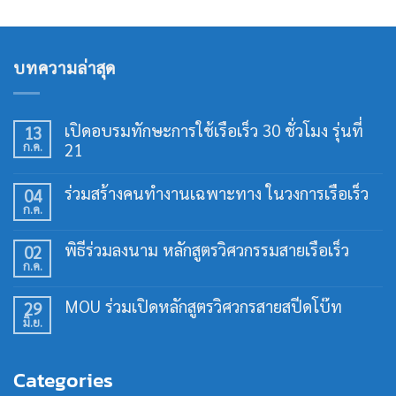
บทความล่าสุด
เปิดอบรมทักษะการใช้เรือเร็ว 30 ชั่วโมง รุ่นที่
13
ก.ค.
21
ไม่มี
ความ
ร่วมสร้างคนทำงานเฉพาะทาง ในวงการเรือเร็ว
04
เห็น
ก.ค.
บน
ไม่มี
เปิด
ความ
อบรม
เห็น
พิธีร่วมลงนาม หลักสูตรวิศวกรรมสายเรือเร็ว
02
ทักษะ
บน
การ
ก.ค.
ร่วม
ไม่มี
ใช้
สร้าง
ความ
เรือ
คน
เห็น
เร็ว
MOU ร่วมเปิดหลักสูตรวิศวกรสายสปีดโบ๊ท
29
ทำงาน
บน
30
เฉพาะ
มิ.ย.
พิธี
ไม่มี
ชั่วโมง
ทาง
ร่วม
ความ
รุ่น
ใน
ลง
เห็น
ที่
วงการ
นาม
บน
21
เรือ
Categories
หลักสูตร
MOU
เร็ว
วิศวกรรม
ร่วม