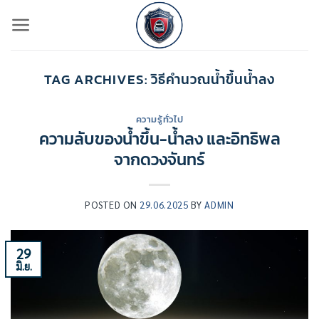
ข้าม
ไป
ยัง
เนื้อหา
TAG ARCHIVES:
วิธีคำนวณน้ำขึ้นน้ำลง
ความรู้ทั่วไป
ความลับของน้ำขึ้น-น้ำลง และอิทธิพล
จากดวงจันทร์
POSTED ON
29.06.2025
BY
ADMIN
29
มิ.ย.