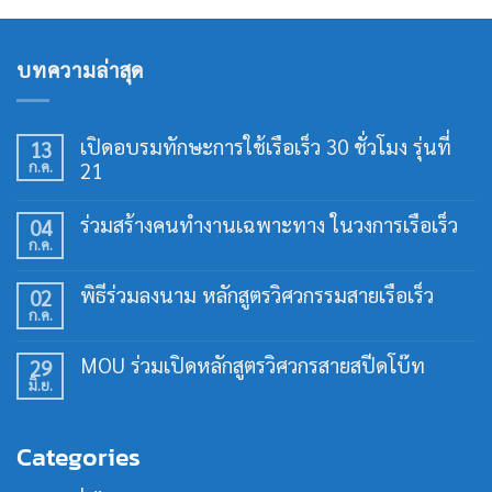
บทความล่าสุด
เปิดอบรมทักษะการใช้เรือเร็ว 30 ชั่วโมง รุ่นที่
13
ก.ค.
21
ไม่มี
ความ
ร่วมสร้างคนทำงานเฉพาะทาง ในวงการเรือเร็ว
04
เห็น
ก.ค.
บน
ไม่มี
เปิด
ความ
อบรม
เห็น
พิธีร่วมลงนาม หลักสูตรวิศวกรรมสายเรือเร็ว
02
ทักษะ
บน
การ
ก.ค.
ร่วม
ไม่มี
ใช้
สร้าง
ความ
เรือ
คน
เห็น
เร็ว
MOU ร่วมเปิดหลักสูตรวิศวกรสายสปีดโบ๊ท
29
ทำงาน
บน
30
เฉพาะ
มิ.ย.
พิธี
ไม่มี
ชั่วโมง
ทาง
ร่วม
ความ
รุ่น
ใน
ลง
เห็น
ที่
วงการ
นาม
บน
21
เรือ
Categories
หลักสูตร
MOU
เร็ว
วิศวกรรม
ร่วม
สาย
เปิด