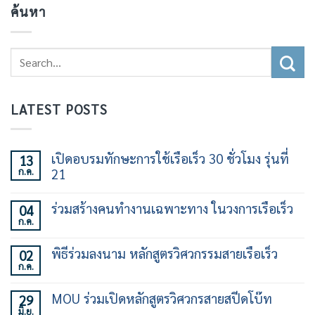
ค้นหา
LATEST POSTS
เปิดอบรมทักษะการใช้เรือเร็ว 30 ชั่วโมง รุ่นที่
13
ก.ค.
21
ไม่มี
ความ
ร่วมสร้างคนทำงานเฉพาะทาง ในวงการเรือเร็ว
04
เห็น
ก.ค.
บน
ไม่มี
เปิด
ความ
อบรม
เห็น
พิธีร่วมลงนาม หลักสูตรวิศวกรรมสายเรือเร็ว
02
ทักษะ
บน
การ
ก.ค.
ร่วม
ไม่มี
ใช้
สร้าง
ความ
เรือ
คน
เห็น
เร็ว
MOU ร่วมเปิดหลักสูตรวิศวกรสายสปีดโบ๊ท
29
ทำงาน
บน
30
เฉพาะ
มิ.ย.
พิธี
ไม่มี