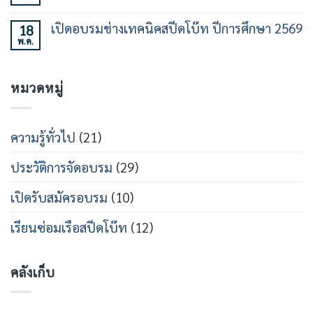
ชั่วโมง
ทาง
ร่วม
ความ
รุ่น
ใน
ลง
เห็น
ที่
วงการ
เปิดอบรมช่างเทคนิคสปีดโบ๊ท ปีการศึกษา 2569
18
นาม
บน
21
เรือ
หลักสูตร
พ.ค.
MOU
ไม่มี
เร็ว
วิศวกรรม
ร่วม
ความ
สาย
เปิด
เห็น
เรือ
หลักสูตร
บน
เร็ว
วิศว
หมวดหมู่
เปิด
กร
อบรม
สาย
ช่าง
ส
เท
ปีด
คนิคส
ความรู้ทั่วไป
(21)
โบ๊ท
ปีด
โบ๊ท
ปี
ประวัติการจัดอบรม
(29)
การ
ศึกษา
2569
เปิดรับสมัครอบรม
(10)
เรียนซ่อมเรือสปีดโบ๊ท
(12)
คลังเก็บ