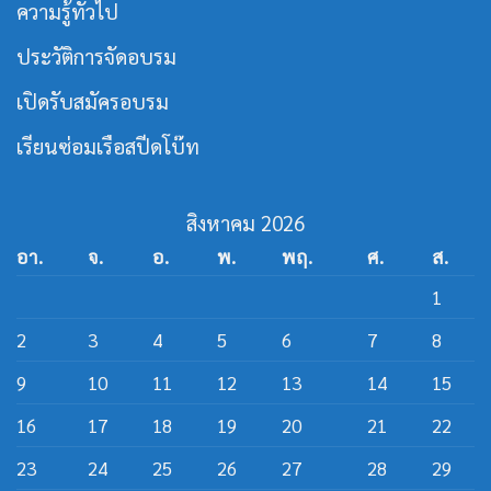
ความรู้ทั่วไป
เรือ
หลักสูตร
เร็ว
วิศว
กร
ประวัติการจัดอบรม
สาย
ส
ปีด
เปิดรับสมัครอบรม
โบ๊ท
เรียนซ่อมเรือสปีดโบ๊ท
สิงหาคม 2026
อา.
จ.
อ.
พ.
พฤ.
ศ.
ส.
1
2
3
4
5
6
7
8
9
10
11
12
13
14
15
16
17
18
19
20
21
22
23
24
25
26
27
28
29