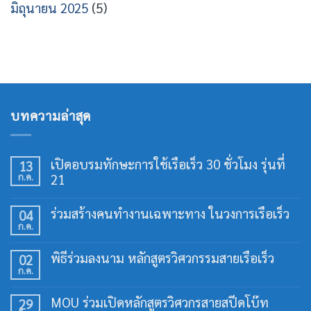
มิถุนายน 2025
(5)
บทความล่าสุด
เปิดอบรมทักษะการใช้เรือเร็ว 30 ชั่วโมง รุ่นที่
13
ก.ค.
21
ไม่มี
ความ
ร่วมสร้างคนทำงานเฉพาะทาง ในวงการเรือเร็ว
04
เห็น
ก.ค.
บน
ไม่มี
เปิด
ความ
อบรม
เห็น
พิธีร่วมลงนาม หลักสูตรวิศวกรรมสายเรือเร็ว
02
ทักษะ
บน
การ
ก.ค.
ร่วม
ไม่มี
ใช้
สร้าง
ความ
เรือ
คน
เห็น
เร็ว
MOU ร่วมเปิดหลักสูตรวิศวกรสายสปีดโบ๊ท
29
ทำงาน
บน
30