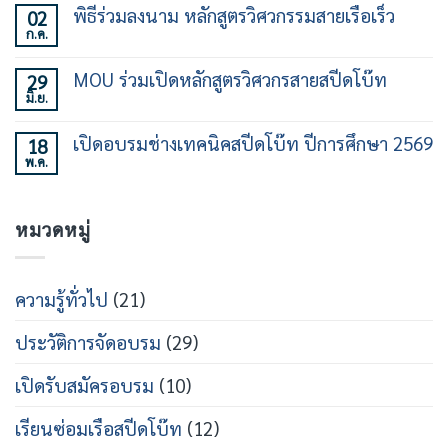
เห็น
พิธีร่วมลงนาม หลักสูตรวิศวกรรมสายเรือเร็ว
02
ทักษะ
บน
การ
ก.ค.
ร่วม
ไม่มี
ใช้
สร้าง
ความ
เรือ
คน
เห็น
เร็ว
MOU ร่วมเปิดหลักสูตรวิศวกรสายสปีดโบ๊ท
29
ทำงาน
บน
30
เฉพาะ
มิ.ย.
พิธี
ไม่มี
ชั่วโมง
ทาง
ร่วม
ความ
รุ่น
ใน
ลง
เห็น
ที่
วงการ
เปิดอบรมช่างเทคนิคสปีดโบ๊ท ปีการศึกษา 2569
18
นาม
บน
21
เรือ
หลักสูตร
พ.ค.
MOU
ไม่มี
เร็ว
วิศวกรรม
ร่วม
ความ
สาย
เปิด
เห็น
เรือ
หลักสูตร
บน
เร็ว
วิศว
หมวดหมู่
เปิด
กร
อบรม
สาย
ช่าง
ส
เท
ปีด
คนิคส
ความรู้ทั่วไป
(21)
โบ๊ท
ปีด
โบ๊ท
ปี
ประวัติการจัดอบรม
(29)
การ
ศึกษา
2569
เปิดรับสมัครอบรม
(10)
เรียนซ่อมเรือสปีดโบ๊ท
(12)