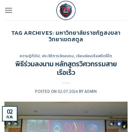
ข้าม
ไป
ยัง
เนื้อหา
TAG ARCHIVES:
มหาวิทยาลัยราชภัฏสงขลา
วิทยาเขตสตูล
ความรู้ทั่วไป
,
ประวัติการจัดอบรม
,
เรียนซ่อมเรือสปีดโบ๊ท
พิธีร่วมลงนาม หลักสูตรวิศวกรรมสาย
เรือเร็ว
POSTED ON
02.07.2026
BY
ADMIN
02
ก.ค.