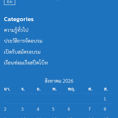
เฉพาะ
มิ.ย.
พิธี
ไม่มี
ชั่วโมง
ทาง
ร่วม
ความ
รุ่น
ใน
ลง
เห็น
ที่
วงการ
นาม
บน
21
เรือ
Categories
หลักสูตร
MOU
เร็ว
วิศวกรรม
ร่วม
สาย
เปิด
ความรู้ทั่วไป
เรือ
หลักสูตร
เร็ว
วิศว
กร
ประวัติการจัดอบรม
สาย
ส
ปีด
เปิดรับสมัครอบรม
โบ๊ท
เรียนซ่อมเรือสปีดโบ๊ท
สิงหาคม 2026
อา.
จ.
อ.
พ.
พฤ.
ศ.
ส.
1
2
3
4
5
6
7
8