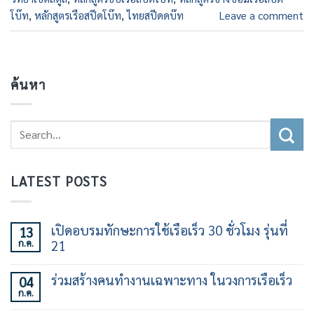
โบ๊ท
,
หลักสูตรเรือสปีดโบ๊ท
,
ไทยสปีดดบ๊ท
Leave a comment
ค้นหา
LATEST POSTS
เปิดอบรมทักษะการใช้เรือเร็ว 30 ชั่วโมง รุ่นที่
13
ก.ค.
21
ไม่มี
ความ
ร่วมสร้างคนทำงานเฉพาะทาง ในวงการเรือเร็ว
04
เห็น
ก.ค.
บน
ไม่มี
เปิด
ความ
อบรม