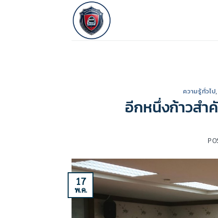
ข้าม
ไป
ยัง
เนื้อหา
ความรู้ทั่วไป
อีกหนึ่งก้าวส
PO
17
พ.ค.