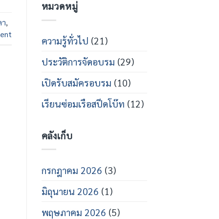
หมวดหมู่
กร
บน
สาย
เปิด
ส
อบรม
ลา
,
ปีด
ช่าง
ent
โบ๊ท
เท
ความรู้ทั่วไป
(21)
คนิคส
ปีด
ประวัติการจัดอบรม
(29)
โบ๊ท
ปี
การ
เปิดรับสมัครอบรม
(10)
ศึกษา
2569
เรียนซ่อมเรือสปีดโบ๊ท
(12)
คลังเก็บ
กรกฎาคม 2026
(3)
มิถุนายน 2026
(1)
พฤษภาคม 2026
(5)