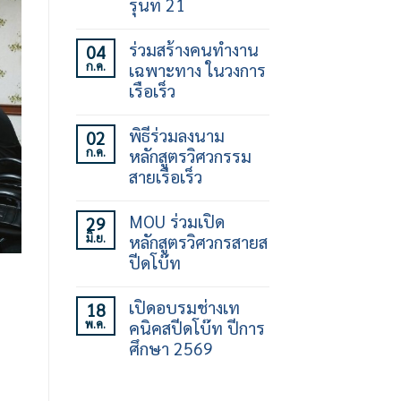
รุ่นที่ 21
ไม่มี
ความ
ร่วมสร้างคนทำงาน
04
เห็น
ก.ค.
เฉพาะทาง ในวงการ
บน
เปิด
เรือเร็ว
อบรม
ทักษะ
ไม่มี
การ
ความ
พิธีร่วมลงนาม
02
ใช้
เห็น
ก.ค.
หลักสูตรวิศวกรรม
เรือ
บน
เร็ว
ร่วม
สายเรือเร็ว
30
สร้าง
ชั่วโมง
คน
ไม่มี
รุ่น
ทำงาน
ความ
MOU ร่วมเปิด
29
ที่
เฉพาะ
เห็น
มิ.ย.
หลักสูตรวิศวกรสายส
21
ทาง
บน
ใน
พิธี
ปีดโบ๊ท
วงการ
ร่วม
เรือ
ลง
ไม่มี
เร็ว
นาม
ความ
เปิดอบรมช่างเท
18
หลักสูตร
เห็น
พ.ค.
คนิคสปีดโบ๊ท ปีการ
วิศวกรรม
บน
สาย
MOU
ศึกษา 2569
เรือ
ร่วม
เร็ว
เปิด
ไม่มี
หลักสูตร
ความ
วิศว
เห็น