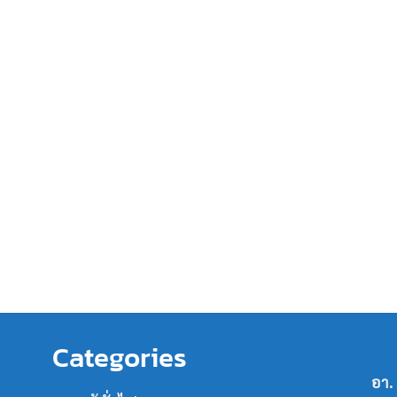
Categories
อา.