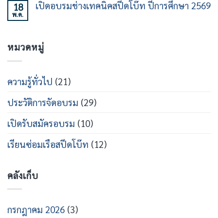
เห็น
ที่
วงการ
เปิดอบรมช่างเทคนิคสปีดโบ๊ท ปีการศึกษา 2569
18
นาม
บน
21
เรือ
หลักสูตร
พ.ค.
MOU
ไม่มี
เร็ว
วิศวกรรม
ร่วม
ความ
สาย
เปิด
เห็น
เรือ
หลักสูตร
บน
เร็ว
วิศว
หมวดหมู่
เปิด
กร
อบรม
สาย
ช่าง
ส
เท
ปีด
คนิคส
ความรู้ทั่วไป
(21)
โบ๊ท
ปีด
โบ๊ท
ปี
ประวัติการจัดอบรม
(29)
การ
ศึกษา
2569
เปิดรับสมัครอบรม
(10)
เรียนซ่อมเรือสปีดโบ๊ท
(12)
คลังเก็บ
กรกฎาคม 2026
(3)