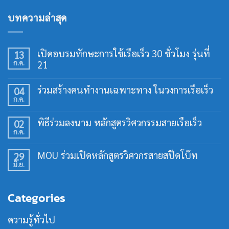
บทความล่าสุด
เปิดอบรมทักษะการใช้เรือเร็ว 30 ชั่วโมง รุ่นที่
13
ก.ค.
21
ไม่มี
ความ
ร่วมสร้างคนทำงานเฉพาะทาง ในวงการเรือเร็ว
04
เห็น
ก.ค.
บน
ไม่มี
เปิด
ความ
อบรม
เห็น
พิธีร่วมลงนาม หลักสูตรวิศวกรรมสายเรือเร็ว
02
ทักษะ
บน
การ
ก.ค.
ร่วม
ไม่มี
ใช้
สร้าง
ความ
เรือ
คน
เห็น
เร็ว
MOU ร่วมเปิดหลักสูตรวิศวกรสายสปีดโบ๊ท
29
ทำงาน
บน
30
เฉพาะ
มิ.ย.
พิธี
ไม่มี
ชั่วโมง
ทาง
ร่วม
ความ
รุ่น
ใน
ลง
เห็น
ที่
วงการ
นาม
บน
21
เรือ
Categories
หลักสูตร
MOU
เร็ว
วิศวกรรม
ร่วม
สาย
เปิด
ความรู้ทั่วไป
เรือ
หลักสูตร
เร็ว
วิศว