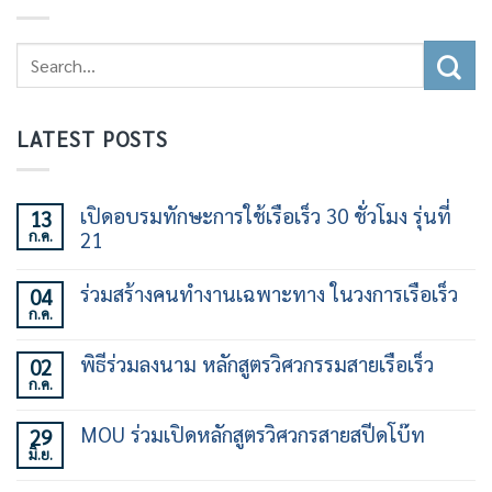
LATEST POSTS
เปิดอบรมทักษะการใช้เรือเร็ว 30 ชั่วโมง รุ่นที่
13
ก.ค.
21
ไม่มี
ความ
ร่วมสร้างคนทำงานเฉพาะทาง ในวงการเรือเร็ว
04
เห็น
ก.ค.
บน
ไม่มี
เปิด
ความ
อบรม
เห็น
พิธีร่วมลงนาม หลักสูตรวิศวกรรมสายเรือเร็ว
02
ทักษะ
บน
การ
ก.ค.
ร่วม
ไม่มี
ใช้
สร้าง
ความ
เรือ
คน
เห็น
เร็ว
MOU ร่วมเปิดหลักสูตรวิศวกรสายสปีดโบ๊ท
29
ทำงาน
บน
30
เฉพาะ
มิ.ย.
พิธี
ไม่มี
ชั่วโมง
ทาง
ร่วม
ความ
รุ่น
ใน
ลง