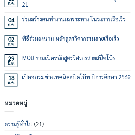
ก.ค.
21
ไม่มี
ความ
ร่วมสร้างคนทำงานเฉพาะทาง ในวงการเรือเร็ว
04
เห็น
ก.ค.
บน
ไม่มี
เปิด
ความ
อบรม
เห็น
พิธีร่วมลงนาม หลักสูตรวิศวกรรมสายเรือเร็ว
02
ทักษะ
บน
การ
ก.ค.
ร่วม
ไม่มี
ใช้
สร้าง
ความ
เรือ
คน
เห็น
เร็ว
MOU ร่วมเปิดหลักสูตรวิศวกรสายสปีดโบ๊ท
29
ทำงาน
บน
30
เฉพาะ
มิ.ย.
พิธี
ไม่มี
ชั่วโมง
ทาง
ร่วม
ความ
รุ่น
ใน
ลง
เห็น
ที่
วงการ
เปิดอบรมช่างเทคนิคสปีดโบ๊ท ปีการศึกษา 2569
18
นาม
บน
21
เรือ
หลักสูตร
พ.ค.
MOU
ไม่มี
เร็ว
วิศวกรรม
ร่วม
ความ
สาย
เปิด
เห็น
เรือ
หลักสูตร
บน
เร็ว
วิศว
หมวดหมู่
เปิด
กร
อบรม
สาย
ช่าง
ส
เท
ปีด
คนิคส
ความรู้ทั่วไป
(21)
โบ๊ท
ปีด
โบ๊ท
ปี