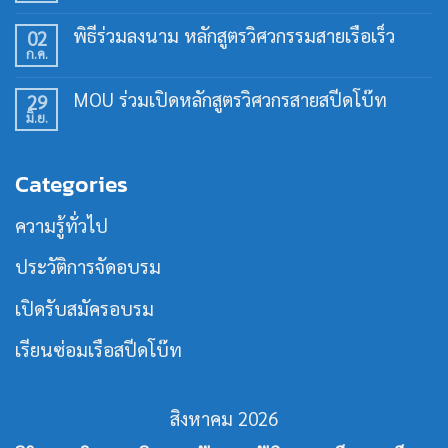
เปิด
ความ
อบรม
เห็น
พิธีร่วมลงนาม หลักสูตรวิศวกรรมสายเรือเร็ว
02
ทักษะ
บน
การ
ก.ค.
ร่วม
ไม่มี
ใช้
สร้าง
ความ
เรือ
คน
เห็น
เร็ว
MOU ร่วมเปิดหลักสูตรวิศวกรสายสปีดโบ๊ท
29
ทำงาน
บน
30
เฉพาะ
มิ.ย.
พิธี
ไม่มี
ชั่วโมง
ทาง
ร่วม
ความ
รุ่น
ใน
ลง
เห็น
ที่
วงการ
นาม
บน
21
เรือ
Categories
หลักสูตร
MOU
เร็ว
วิศวกรรม
ร่วม
สาย
เปิด
ความรู้ทั่วไป
เรือ
หลักสูตร
เร็ว
วิศว
กร
ประวัติการจัดอบรม
สาย
ส
ปีด
เปิดรับสมัครอบรม
โบ๊ท
เรียนซ่อมเรือสปีดโบ๊ท
สิงหาคม 2026