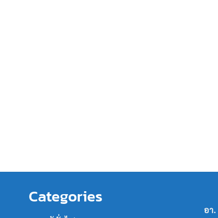
Categories
อา.