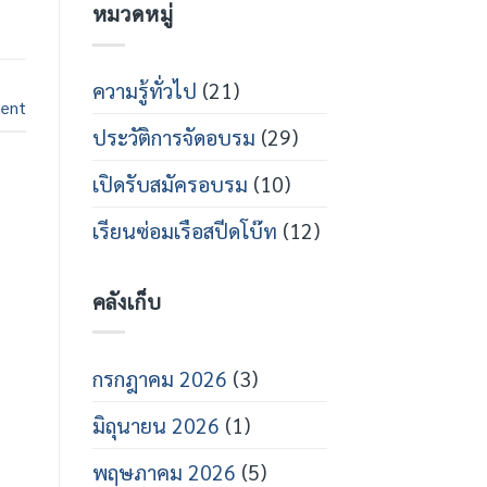
หมวดหมู่
กร
บน
สาย
เปิด
ส
อบรม
ปีด
ช่าง
โบ๊ท
เท
ความรู้ทั่วไป
(21)
คนิคส
ent
ปีด
ประวัติการจัดอบรม
(29)
โบ๊ท
ปี
การ
เปิดรับสมัครอบรม
(10)
ศึกษา
2569
เรียนซ่อมเรือสปีดโบ๊ท
(12)
คลังเก็บ
กรกฎาคม 2026
(3)
มิถุนายน 2026
(1)
พฤษภาคม 2026
(5)