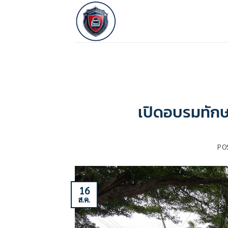
ข้าม
ไป
ยัง
เนื้อหา
เปิดอบรมทักษะก
PO
16
ส.ค.