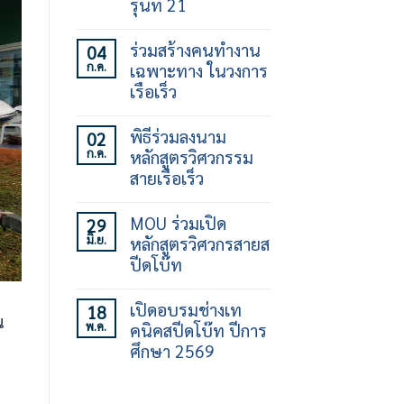
รุ่นที่ 21
ไม่มี
ความ
ร่วมสร้างคนทำงาน
04
เห็น
ก.ค.
เฉพาะทาง ในวงการ
บน
เปิด
เรือเร็ว
อบรม
ทักษะ
ไม่มี
การ
ความ
พิธีร่วมลงนาม
02
ใช้
เห็น
ก.ค.
หลักสูตรวิศวกรรม
เรือ
บน
เร็ว
ร่วม
สายเรือเร็ว
30
สร้าง
ชั่วโมง
คน
ไม่มี
รุ่น
ทำงาน
ความ
MOU ร่วมเปิด
29
ที่
เฉพาะ
เห็น
มิ.ย.
หลักสูตรวิศวกรสายส
21
ทาง
บน
ใน
พิธี
ปีดโบ๊ท
วงการ
ร่วม
เรือ
ลง
ไม่มี
เร็ว
นาม
ความ
เปิดอบรมช่างเท
18
หลักสูตร
เห็น
ณ
พ.ค.
คนิคสปีดโบ๊ท ปีการ
วิศวกรรม
บน
สาย
MOU
ศึกษา 2569
เรือ
ร่วม
เร็ว
เปิด
ไม่มี
หลักสูตร
ความ
วิศว
เห็น