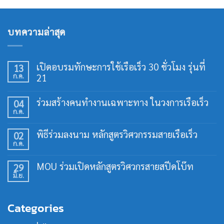
บทความล่าสุด
เปิดอบรมทักษะการใช้เรือเร็ว 30 ชั่วโมง รุ่นที่
13
ก.ค.
21
ไม่มี
ความ
ร่วมสร้างคนทำงานเฉพาะทาง ในวงการเรือเร็ว
04
เห็น
ก.ค.
บน
ไม่มี
เปิด
ความ
อบรม
เห็น
พิธีร่วมลงนาม หลักสูตรวิศวกรรมสายเรือเร็ว
02
ทักษะ
บน
การ
ก.ค.
ร่วม
ไม่มี
ใช้
สร้าง
ความ
เรือ
คน
เห็น
เร็ว
MOU ร่วมเปิดหลักสูตรวิศวกรสายสปีดโบ๊ท
29
ทำงาน
บน
30
เฉพาะ
มิ.ย.
พิธี
ไม่มี
ชั่วโมง
ทาง
ร่วม
ความ
รุ่น
ใน
ลง
เห็น
ที่
วงการ
นาม
บน
21
เรือ
Categories
หลักสูตร
MOU
เร็ว
วิศวกรรม
ร่วม
สาย
เปิด