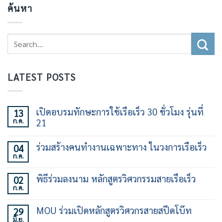
ค้นหา
LATEST POSTS
เปิดอบรมทักษะการใช้เรือเร็ว 30 ชั่วโมง รุ่นที่
13
ก.ค.
21
ไม่มี
ความ
ร่วมสร้างคนทำงานเฉพาะทาง ในวงการเรือเร็ว
04
เห็น
ก.ค.
บน
ไม่มี
เปิด
ความ
อบรม
เห็น
พิธีร่วมลงนาม หลักสูตรวิศวกรรมสายเรือเร็ว
02
ทักษะ
บน
การ
ก.ค.
ร่วม
ไม่มี
ใช้
สร้าง
ความ
เรือ
คน
เห็น
เร็ว
MOU ร่วมเปิดหลักสูตรวิศวกรสายสปีดโบ๊ท
29
ทำงาน
บน
30
เฉพาะ
มิ.ย.
พิธี
ไม่มี