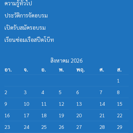
ความรู้ทั่วไป
เรือ
หลักสูตร
เร็ว
วิศว
กร
ประวัติการจัดอบรม
สาย
ส
ปีด
เปิดรับสมัครอบรม
โบ๊ท
เรียนซ่อมเรือสปีดโบ๊ท
สิงหาคม 2026
อา.
จ.
อ.
พ.
พฤ.
ศ.
ส.
1
2
3
4
5
6
7
8
9
10
11
12
13
14
15
16
17
18
19
20
21
22
23
24
25
26
27
28
29