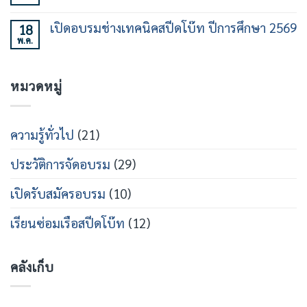
ชั่วโมง
ทาง
ร่วม
ความ
รุ่น
ใน
ลง
เห็น
ที่
วงการ
เปิดอบรมช่างเทคนิคสปีดโบ๊ท ปีการศึกษา 2569
18
นาม
บน
21
เรือ
หลักสูตร
พ.ค.
MOU
ไม่มี
เร็ว
วิศวกรรม
ร่วม
ความ
สาย
เปิด
เห็น
เรือ
หลักสูตร
บน
เร็ว
วิศว
หมวดหมู่
เปิด
กร
อบรม
สาย
ช่าง
ส
เท
ปีด
คนิคส
ความรู้ทั่วไป
(21)
โบ๊ท
ปีด
โบ๊ท
ปี
ประวัติการจัดอบรม
(29)
การ
ศึกษา
2569
เปิดรับสมัครอบรม
(10)
เรียนซ่อมเรือสปีดโบ๊ท
(12)
คลังเก็บ