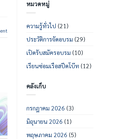
หมวดหมู่
กร
บน
สาย
เปิด
ส
อบรม
ปีด
ช่าง
โบ๊ท
เท
ความรู้ทั่วไป
(21)
คนิคส
ent
ปีด
ประวัติการจัดอบรม
(29)
โบ๊ท
ปี
การ
เปิดรับสมัครอบรม
(10)
ศึกษา
2569
เรียนซ่อมเรือสปีดโบ๊ท
(12)
คลังเก็บ
กรกฎาคม 2026
(3)
มิถุนายน 2026
(1)
พฤษภาคม 2026
(5)