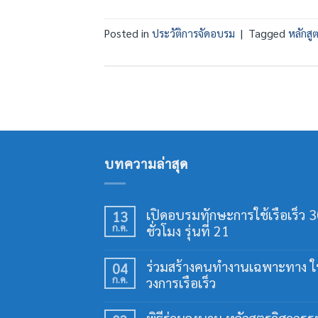
Posted in
ประวัติการจัดอบรม
|
Tagged
หลักสู
บทความล่าสุด
เปิดอบรมทักษะการใช้เรือเร็ว 
13
ก.ค.
ชั่วโมง รุ่นที่ 21
ไม่มี
ความ
ร่วมสร้างคนทำงานเฉพาะทาง 
04
เห็น
ก.ค.
วงการเรือเร็ว
บน
เปิด
ไม่มี
อบรม
ความ
ทักษะ
พิธีร่วมลงนาม หลักสูตรวิศวกรร