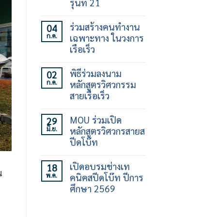
รุ่นที่ 21
ไม่มี
ความ
ร่วมสร้างคนทำงาน
04
เห็น
ก.ค.
เฉพาะทาง ในวงการ
บน
เปิด
เรือเร็ว
อบรม
ทักษะ
ไม่มี
การ
ความ
พิธีร่วมลงนาม
02
ใช้
เห็น
ก.ค.
หลักสูตรวิศวกรรม
เรือ
บน
เร็ว
ร่วม
สายเรือเร็ว
30
สร้าง
ชั่วโมง
คน
ไม่มี
รุ่น
ทำงาน
ความ
MOU ร่วมเปิด
29
ที่
เฉพาะ
เห็น
มิ.ย.
หลักสูตรวิศวกรสายส
21
ทาง
บน
ใน
พิธี
ปีดโบ๊ท
วงการ
ร่วม
เรือ
ลง
ไม่มี
เร็ว
นาม
ความ
เปิดอบรมช่างเท
18
หลักสูตร
เห็น
ณ
พ.ค.
คนิคสปีดโบ๊ท ปีการ
วิศวกรรม
บน
สาย
MOU
ศึกษา 2569
เรือ
ร่วม
เร็ว
เปิด
ไม่มี
หลักสูตร
ความ
วิศว
เห็น