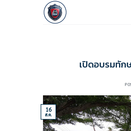
ข้าม
ไป
ยัง
เนื้อหา
เปิดอบรมทักษะก
PO
16
ส.ค.