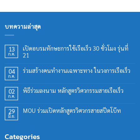
บทความล่าสุด
เปิดอบรมทักษะการใช้เรือเร็ว 30 ชั่วโมง รุ่นที่
13
ก.ค.
21
ไม่มี
ความ
ร่วมสร้างคนทำงานเฉพาะทาง ในวงการเรือเร็ว
04
เห็น
ก.ค.
บน
ไม่มี
เปิด
ความ
อบรม
เห็น
พิธีร่วมลงนาม หลักสูตรวิศวกรรมสายเรือเร็ว
02
ทักษะ
บน
การ
ก.ค.
ร่วม
ไม่มี
ใช้
สร้าง
ความ
เรือ
คน
เห็น
เร็ว
MOU ร่วมเปิดหลักสูตรวิศวกรสายสปีดโบ๊ท
29
ทำงาน
บน
30
เฉพาะ
มิ.ย.
พิธี
ไม่มี
ชั่วโมง
ทาง
ร่วม
ความ
รุ่น
ใน
ลง
เห็น
ที่
วงการ
นาม
บน
21
เรือ
Categories
หลักสูตร
MOU
เร็ว
วิศวกรรม