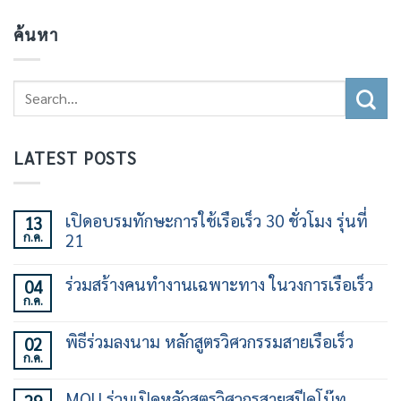
ค้นหา
LATEST POSTS
เปิดอบรมทักษะการใช้เรือเร็ว 30 ชั่วโมง รุ่นที่
13
ก.ค.
21
ไม่มี
ความ
ร่วมสร้างคนทำงานเฉพาะทาง ในวงการเรือเร็ว
04
เห็น
ก.ค.
บน
ไม่มี
เปิด
ความ
อบรม
เห็น
พิธีร่วมลงนาม หลักสูตรวิศวกรรมสายเรือเร็ว
02
ทักษะ
บน
การ
ก.ค.
ร่วม
ไม่มี
ใช้
สร้าง
ความ
เรือ
คน
เห็น
เร็ว
MOU ร่วมเปิดหลักสูตรวิศวกรสายสปีดโบ๊ท
ทำงาน