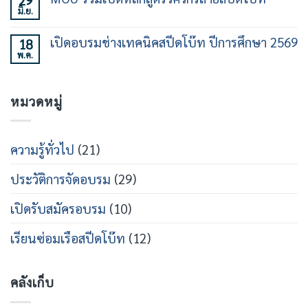
29
บน
30
เฉพาะ
มิ.ย.
พิธี
ไม่มี
ชั่วโมง
ทาง
ร่วม
ความ
รุ่น
ใน
ลง
เห็น
ที่
วงการ
เปิดอบรมช่างเทคนิคสปีดโบ๊ท ปีการศึกษา 2569
18
นาม
บน
21
เรือ
หลักสูตร
พ.ค.
MOU
ไม่มี
เร็ว
วิศวกรรม
ร่วม
ความ
สาย
เปิด
เห็น
เรือ
หลักสูตร
บน
เร็ว
วิศว
หมวดหมู่
เปิด
กร
อบรม
สาย
ช่าง
ส
เท
ปีด
คนิคส
ความรู้ทั่วไป
(21)
โบ๊ท
ปีด
โบ๊ท
ปี
ประวัติการจัดอบรม
(29)
การ
ศึกษา
2569
เปิดรับสมัครอบรม
(10)
เรียนซ่อมเรือสปีดโบ๊ท
(12)
คลังเก็บ