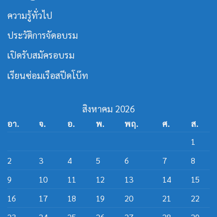
ร่วม
สาย
เปิด
ความรู้ทั่วไป
เรือ
หลักสูตร
เร็ว
วิศว
กร
ประวัติการจัดอบรม
สาย
ส
ปีด
เปิดรับสมัครอบรม
โบ๊ท
เรียนซ่อมเรือสปีดโบ๊ท
สิงหาคม 2026
อา.
จ.
อ.
พ.
พฤ.
ศ.
ส.
1
2
3
4
5
6
7
8
9
10
11
12
13
14
15
16
17
18
19
20
21
22