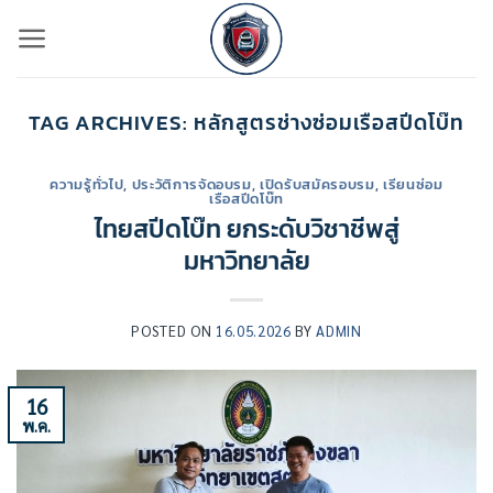
ข้าม
ไป
ยัง
เนื้อหา
TAG ARCHIVES:
หลักสูตรช่างซ่อมเรือสปีดโบ๊ท
ความรู้ทั่วไป
,
ประวัติการจัดอบรม
,
เปิดรับสมัครอบรม
,
เรียนซ่อม
เรือสปีดโบ๊ท
ไทยสปีดโบ๊ท ยกระดับวิชาชีพสู่
มหาวิทยาลัย
POSTED ON
16.05.2026
BY
ADMIN
16
พ.ค.