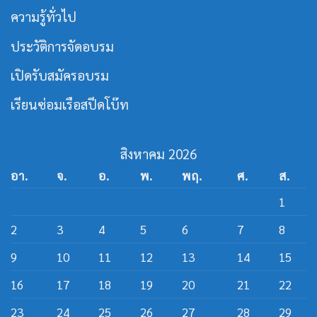
สาย
เปิด
ความรู้ทั่วไป
เรือ
หลักสูตร
เร็ว
วิศว
กร
ประวัติการจัดอบรม
สาย
ส
ปีด
เปิดรับสมัครอบรม
โบ๊ท
เรียนซ่อมเรือสปีดโบ๊ท
สิงหาคม 2026
อา.
จ.
อ.
พ.
พฤ.
ศ.
ส.
1
2
3
4
5
6
7
8
9
10
11
12
13
14
15
16
17
18
19
20
21
22
23
24
25
26
27
28
29