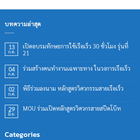
บทความล่าสุด
เปิดอบรมทักษะการใช้เรือเร็ว 30 ชั่วโมง รุ่นที่
13
ก.ค.
21
ไม่มี
ความ
ร่วมสร้างคนทำงานเฉพาะทาง ในวงการเรือเร็ว
04
เห็น
ก.ค.
บน
ไม่มี
เปิด
ความ
อบรม
เห็น
พิธีร่วมลงนาม หลักสูตรวิศวกรรมสายเรือเร็ว
02
ทักษะ
บน
การ
ก.ค.
ร่วม
ไม่มี
ใช้
สร้าง
ความ
เรือ
คน
เห็น
เร็ว
MOU ร่วมเปิดหลักสูตรวิศวกรสายสปีดโบ๊ท
29
ทำงาน
บน
30
เฉพาะ
มิ.ย.
พิธี
ไม่มี
ชั่วโมง
ทาง
ร่วม
ความ
รุ่น
ใน
ลง
เห็น
ที่
วงการ
นาม
บน
21
เรือ
Categories
หลักสูตร
MOU
เร็ว
วิศวกรรม
ร่วม