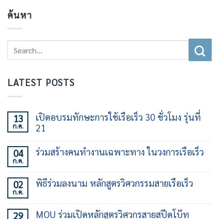
ค้นหา
LATEST POSTS
เปิดอบรมทักษะการใช้เรือเร็ว 30 ชั่วโมง รุ่นที่
13
ก.ค.
21
ไม่มี
ความ
ร่วมสร้างคนทำงานเฉพาะทาง ในวงการเรือเร็ว
04
เห็น
ก.ค.
บน
ไม่มี
เปิด
ความ
อบรม
เห็น
พิธีร่วมลงนาม หลักสูตรวิศวกรรมสายเรือเร็ว
02
ทักษะ
บน
การ
ก.ค.
ร่วม
ไม่มี
ใช้
สร้าง
ความ
เรือ
คน
เห็น
เร็ว
MOU ร่วมเปิดหลักสูตรวิศวกรสายสปีดโบ๊ท
29
ทำงาน
บน