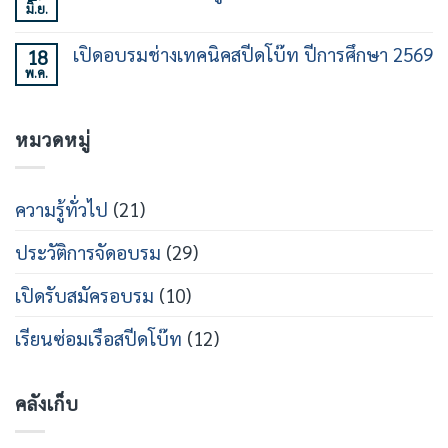
30
เฉพาะ
มิ.ย.
พิธี
ไม่มี
ชั่วโมง
ทาง
ร่วม
ความ
รุ่น
ใน
ลง
เห็น
ที่
วงการ
เปิดอบรมช่างเทคนิคสปีดโบ๊ท ปีการศึกษา 2569
18
นาม
บน
21
เรือ
หลักสูตร
พ.ค.
MOU
ไม่มี
เร็ว
วิศวกรรม
ร่วม
ความ
สาย
เปิด
เห็น
เรือ
หลักสูตร
บน
เร็ว
วิศว
หมวดหมู่
เปิด
กร
อบรม
สาย
ช่าง
ส
เท
ปีด
คนิคส
ความรู้ทั่วไป
(21)
โบ๊ท
ปีด
โบ๊ท
ปี
ประวัติการจัดอบรม
(29)
การ
ศึกษา
2569
เปิดรับสมัครอบรม
(10)
เรียนซ่อมเรือสปีดโบ๊ท
(12)
คลังเก็บ