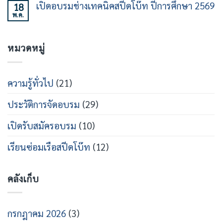
เห็น
ที่
วงการ
เปิดอบรมช่างเทคนิคสปีดโบ๊ท ปีการศึกษา 2569
18
นาม
บน
21
เรือ
หลักสูตร
พ.ค.
MOU
ไม่มี
เร็ว
วิศวกรรม
ร่วม
ความ
สาย
เปิด
เห็น
เรือ
หลักสูตร
บน
เร็ว
วิศว
หมวดหมู่
เปิด
กร
อบรม
สาย
ช่าง
ส
เท
ปีด
คนิคส
ความรู้ทั่วไป
(21)
โบ๊ท
ปีด
โบ๊ท
ปี
ประวัติการจัดอบรม
(29)
การ
ศึกษา
2569
เปิดรับสมัครอบรม
(10)
เรียนซ่อมเรือสปีดโบ๊ท
(12)
คลังเก็บ
กรกฎาคม 2026
(3)