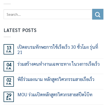
LATEST POSTS
เปิดอบรมทักษะการใช้เรือเร็ว 30 ชั่วโมง รุ่นที่
13
ก.ค.
21
ไม่มี
ความ
ร่วมสร้างคนทำงานเฉพาะทาง ในวงการเรือเร็ว
04
เห็น
ก.ค.
บน
ไม่มี
เปิด
ความ
อบรม
เห็น
พิธีร่วมลงนาม หลักสูตรวิศวกรรมสายเรือเร็ว
02
ทักษะ
บน
การ
ก.ค.
ร่วม
ไม่มี
ใช้
สร้าง
ความ
เรือ
คน
เห็น
เร็ว
MOU ร่วมเปิดหลักสูตรวิศวกรสายสปีดโบ๊ท
29
ทำงาน
บน
30
เฉพาะ
มิ.ย.
พิธี
ไม่มี
ชั่วโมง
ทาง
ร่วม
ความ
รุ่น
ใน
ลง