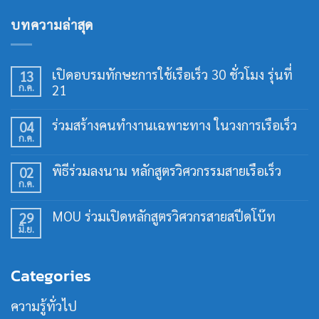
บทความล่าสุด
เปิดอบรมทักษะการใช้เรือเร็ว 30 ชั่วโมง รุ่นที่
13
ก.ค.
21
ไม่มี
ความ
ร่วมสร้างคนทำงานเฉพาะทาง ในวงการเรือเร็ว
04
เห็น
ก.ค.
บน
ไม่มี
เปิด
ความ
อบรม
เห็น
พิธีร่วมลงนาม หลักสูตรวิศวกรรมสายเรือเร็ว
02
ทักษะ
บน
การ
ก.ค.
ร่วม
ไม่มี
ใช้
สร้าง
ความ
เรือ
คน
เห็น
เร็ว
MOU ร่วมเปิดหลักสูตรวิศวกรสายสปีดโบ๊ท
29
ทำงาน
บน
30
เฉพาะ
มิ.ย.
พิธี
ไม่มี
ชั่วโมง
ทาง
ร่วม
ความ
รุ่น
ใน
ลง
เห็น
ที่
วงการ
นาม
บน
21
เรือ
Categories
หลักสูตร
MOU
เร็ว
วิศวกรรม
ร่วม
สาย
เปิด
ความรู้ทั่วไป
เรือ
หลักสูตร
เร็ว
วิศว