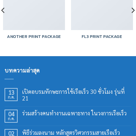
ANOTHER PRINT PACKAGE
FL3 PRINT PACKAGE
บทความล่าสุด
เปิดอบรมทักษะการใช้เรือเร็ว 30 ชั่วโมง รุ่นที่
13
ก.ค.
21
ไม่มี
ความ
ร่วมสร้างคนทำงานเฉพาะทาง ในวงการเรือเร็ว
04
เห็น
ก.ค.
บน
ไม่มี
เปิด
ความ
อบรม
เห็น
พิธีร่วมลงนาม หลักสูตรวิศวกรรมสายเรือเร็ว
02
ทักษะ
บน