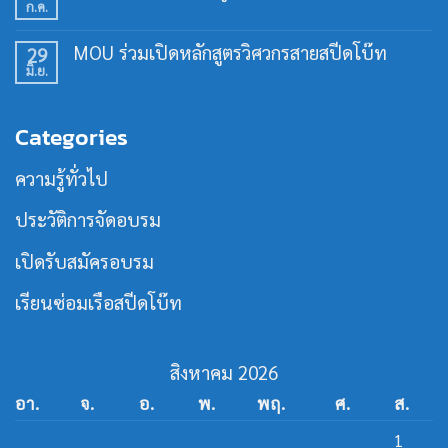
การ
ก.ค.
ร่วม
ไม่มี
ใช้
สร้าง
ความ
เรือ
คน
เห็น
เร็ว
MOU ร่วมเปิดหลักสูตรวิศวกรสายสปีดโบ๊ท
29
ทำงาน
บน
30
เฉพาะ
มิ.ย.
พิธี
ไม่มี
ชั่วโมง
ทาง
ร่วม
ความ
รุ่น
ใน
ลง
เห็น
ที่
วงการ
นาม
บน
21
เรือ
Categories
หลักสูตร
MOU
เร็ว
วิศวกรรม
ร่วม
สาย
เปิด
ความรู้ทั่วไป
เรือ
หลักสูตร
เร็ว
วิศว
กร
ประวัติการจัดอบรม
สาย
ส
ปีด
เปิดรับสมัครอบรม
โบ๊ท
เรียนซ่อมเรือสปีดโบ๊ท
สิงหาคม 2026
อา.
จ.
อ.
พ.
พฤ.
ศ.
ส.
1